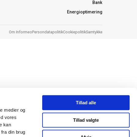
Bank
Energioptimering
Om Informeo
Persondatapolitik
Cookiepolitik
Samtykke
Tillad alle
ale medier og
ed vores
Tillad valgte
re kan
fra din brug