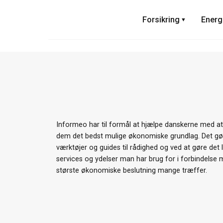
Skip
to
Forsikring
Energ
content
Informeo har til formål at hjælpe danskerne med a
dem det bedst mulige økonomiske grundlag. Det gør v
værktøjer og guides til rådighed og ved at gøre det l
services og ydelser man har brug for i forbindelse 
største økonomiske beslutning mange træffer.