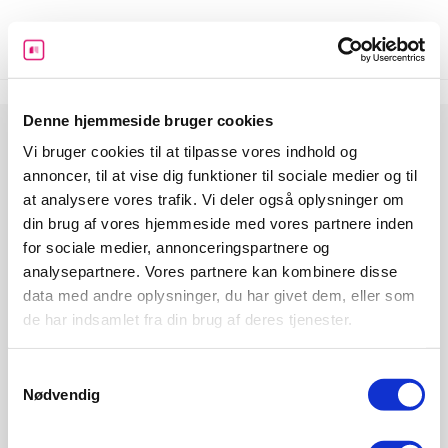
Skip
to
content
Denne hjemmeside bruger cookies
Vi bruger cookies til at tilpasse vores indhold og
annoncer, til at vise dig funktioner til sociale medier og til
at analysere vores trafik. Vi deler også oplysninger om
din brug af vores hjemmeside med vores partnere inden
for sociale medier, annonceringspartnere og
Informeo har til formål at hjælpe danskerne med at udleve
analysepartnere. Vores partnere kan kombinere disse
deres drømme ved at give dem det bedst mulige økonomiske
data med andre oplysninger, du har givet dem, eller som
grundlag. Det gør vi ved at skabe overblik, stille værktøjer og
de har indsamlet fra din brug af deres tjenester.
guides til rådighed og ved at gøre det let at indhente tilbud på
de services og ydelser man har brug for i forbindelse med et
boligkøb, da det er den største økonomiske beslutning mange
Samtykkevalg
træffer.
Nødvendig
Forside