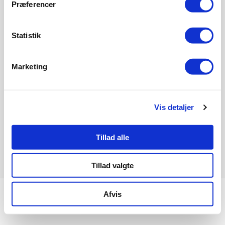
Præferencer
Om Informeo
Forsikring
Statistik
Forsikringsselskaber
Ordbog
Marketing
Forsikringstyper
Boligkøb
Bank
Vis detaljer
Energioptimering
Tillad alle
Informeo
Toldbodvej 1
4600 Køge
Tillad valgte
Om Informeo
Persondatapolitik
Cookiepolitik
Samtykke
Afvis