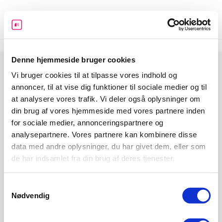
Skip
to
content
Denne hjemmeside bruger cookies
Vi bruger cookies til at tilpasse vores indhold og
annoncer, til at vise dig funktioner til sociale medier og til
at analysere vores trafik. Vi deler også oplysninger om
din brug af vores hjemmeside med vores partnere inden
for sociale medier, annonceringspartnere og
Informeo har til formål at hjælpe danskerne med at udleve
analysepartnere. Vores partnere kan kombinere disse
deres drømme ved at give dem det bedst mulige økonomiske
data med andre oplysninger, du har givet dem, eller som
grundlag. Det gør vi ved at skabe overblik, stille værktøjer og
de har indsamlet fra din brug af deres tjenester.
guides til rådighed og ved at gøre det let at indhente tilbud på
de services og ydelser man har brug for i forbindelse med et
boligkøb, da det er den største økonomiske beslutning mange
Samtykkevalg
træffer.
Nødvendig
Forside