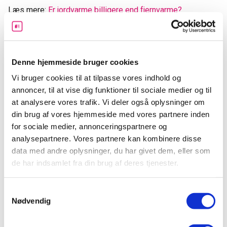
Læs mere:
Er jordvarme billigere end fjernvarme?
Over tid kan de besparelser, du opnår, hjælpe med at opveje
de initiale investeringsomkostninger.
Denne hjemmeside bruger cookies
Lang levetid og minimal vedligeholdelse
Vi bruger cookies til at tilpasse vores indhold og
annoncer, til at vise dig funktioner til sociale medier og til
Jordvarmeanlæg har typisk en lang levetid og kræver
at analysere vores trafik. Vi deler også oplysninger om
generelt minimal vedligeholdelse. De er kendt for deres
din brug af vores hjemmeside med vores partnere inden
pålidelighed og stabilitet, hvilket gør dem til en langsigtet
for sociale medier, annonceringspartnere og
løsning for opvarmning af dit hjem.
analysepartnere. Vores partnere kan kombinere disse
data med andre oplysninger, du har givet dem, eller som
Fleksibilitet i opvarmningsmetoder
de har indsamlet fra din brug af deres tjenester.
Et jordvarmeanlæg kan forsyne dit hjem med både
rumvarme og varmt brugsvand. Det kan integreres med
Samtykkevalg
forskellige opvarmningsmetoder som gulvvarme, radiatorer
Nødvendig
og endda swimmingpools, hvilket giver dig fleksibilitet til at
tilpasse systemet til dine behov.