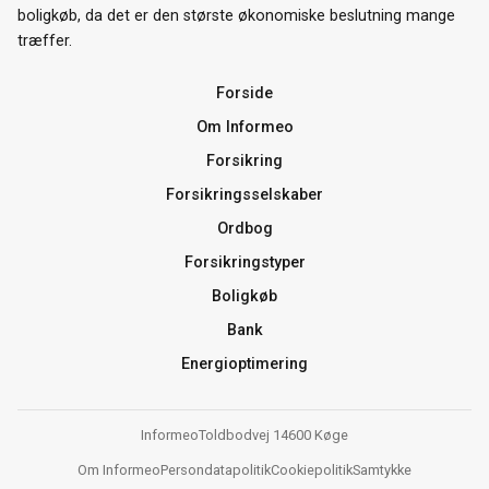
boligkøb, da det er den største økonomiske beslutning mange
træffer.
Forside
Om Informeo
Forsikring
Forsikringsselskaber
Ordbog
Forsikringstyper
Boligkøb
Bank
Energioptimering
Informeo
Toldbodvej 1
4600 Køge
Om Informeo
Persondatapolitik
Cookiepolitik
Samtykke