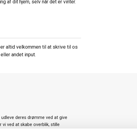
 af dit hjem, selv når det er vinter.
r altid velkommen til at skrive til os
ller andet input.
t udleve deres drømme ved at give
i ved at skabe overblik, stille
et at indhente tilbud på de