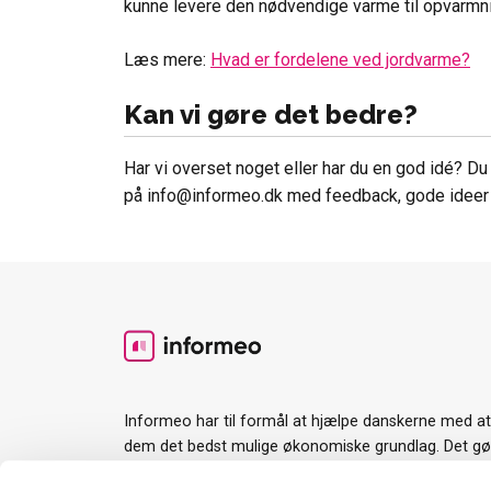
kunne levere den nødvendige varme til opvarmning
Læs mere:
Hvad er fordelene ved jordvarme?
Kan vi gøre det bedre?
Har vi overset noget eller har du en god idé? Du e
på info@informeo.dk med feedback, gode ideer e
Informeo har til formål at hjælpe danskerne med a
dem det bedst mulige økonomiske grundlag. Det gør v
værktøjer og guides til rådighed og ved at gøre det l