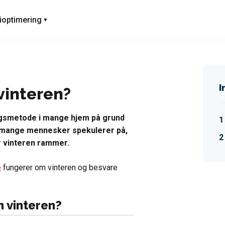
ioptimering
I
vinteren?
gsmetode i mange hjem på grund
n mange mennesker spekulerer på,
r vinteren rammer.
e
fungerer om vinteren og besvare
 vinteren?