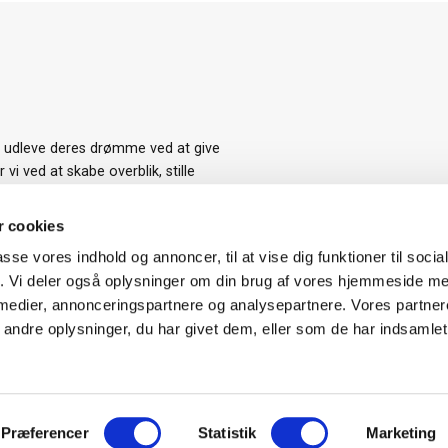
t udleve deres drømme ved at give
i ved at skabe overblik, stille
et at indhente tilbud på de
med et boligkøb, da det er den
 cookies
passe vores indhold og annoncer, til at vise dig funktioner til soci
fik. Vi deler også oplysninger om din brug af vores hjemmeside m
 medier, annonceringspartnere og analysepartnere. Vores partne
ndre oplysninger, du har givet dem, eller som de har indsamlet 
Præferencer
Statistik
Marketing