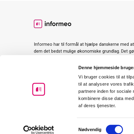
Informeo har til formål at hjælpe danskerne med a
dem det bedst mulige økonomiske grundlag. Det gør v
værktøjer og guides til rådighed og ved at gøre det l
services og ydelser man har brug for i forbindelse 
Denne hjemmeside bruger
største økonomiske beslutning mange træffer.
Vi bruger cookies til at til
til at analysere vores tra
partnere inden for sociale
kombinere disse data med a
af deres tjenester.
Samtykkevalg
Nødvendig