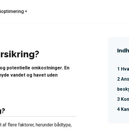
ioptimering
Ind
rsikring?
 og potentielle omkostninger. En
Hva
 nyde vandet og havet uden
Ans
besky
Kon
g?
Kan
 af flere faktorer, herunder bådtype,