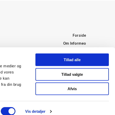
Forside
Om Informeo
Forsikring
Forsikringsselskaber
Tillad alle
ale medier og
Ordbog
ed vores
Tillad valgte
Forsikringstyper
re kan
Boligkøb
fra din brug
Afvis
Bank
Energioptimering
Vis detaljer