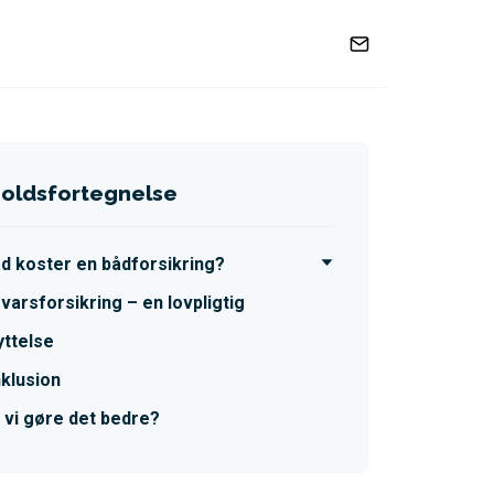
holdsfortegnelse
d koster en bådforsikring?
varsforsikring – en lovpligtig
ttelse
klusion
 vi gøre det bedre?