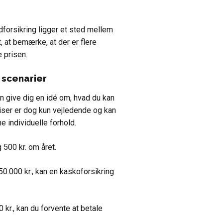
ådforsikring ligger et sted mellem
t, at bemærke, at der er flere
e prisen.
e scenarier
an give dig en idé om, hvad du kan
riser er dog kun vejledende og kan
e individuelle forhold.
 500 kr. om året.
50.000 kr., kan en kaskoforsikring
 kr., kan du forvente at betale