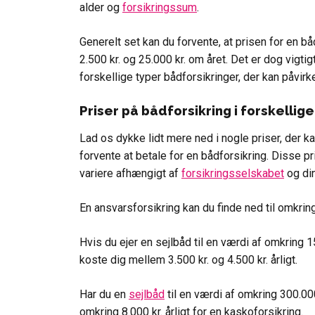
alder og
forsikringssum
.
Generelt set kan du forvente, at prisen for en b
2.500 kr. og 25.000 kr. om året. Det er dog vigtig
forskellige typer bådforsikringer, der kan påvirk
Priser på bådforsikring i forskellig
Lad os dykke lidt mere ned i nogle priser, der k
forvente at betale for en bådforsikring. Disse p
variere afhængigt af
forsikringsselskabet
og din
En ansvarsforsikring kan du finde ned til omkring
Hvis du ejer en sejlbåd til en værdi af omkring 1
koste dig mellem 3.500 kr. og 4.500 kr. årligt.
Har du en
sejlbåd
til en værdi af omkring 300.000
omkring 8.000 kr. årligt for en kaskoforsikring.