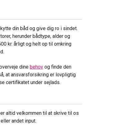
ytte din båd og give dig ro i sindet.
torer, herunder bådtype, alder og
500 kr. årligt og helt op til omkring
d.
t overveje dine
behov
og finde den
 at ansvarsforsikring er lovpligtig
e certifikatet under sejlads.
r altid velkommen til at skrive til os
ller andet input.