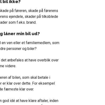
 bil ikke?
 skade på føreren, skade på førerens
erens ejendele, skader på tilkoblede
kader som f.eks. brand.
g låner min bil ud?
til en ven eller et familiemedlem, som
ndre personer og biler?
g det anbefales at have overblik over
rne videre.
ren af bilen, som skal betale i
er er klar over dette. For eksempel
de færreste klar over.
 god idé at have klare aftaler, inden