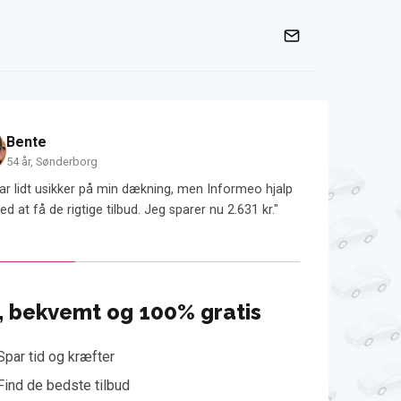
Bente
Alberte
54 år, Sønderborg
37 år, Rosk
ar lidt usikker på min dækning, men Informeo hjalp
"Med Informeo sp
d at få de rigtige tilbud. Jeg sparer nu 2.631 kr."
kunne ikke have gj
, bekvemt og 100% gratis
Spar tid og kræfter
Find de bedste tilbud