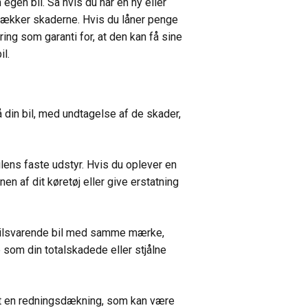
egen bil. Så hvis du har en ny eller
r dækker skaderne. Hvis du låner penge
ring som garanti for, at den kan få sine
il.
din bil, med undtagelse af de skader,
ilens faste udstyr. Hvis du oplever en
nen af dit køretøj eller give erstatning
n tilsvarende bil med samme mærke,
 som din totalskadede eller stjålne
lt en redningsdækning, som kan være