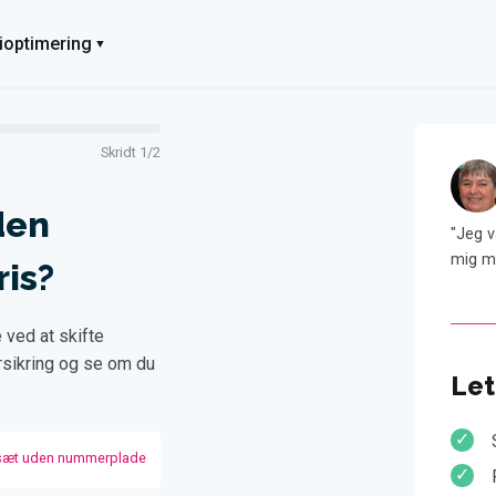
ioptimering
Skridt 1/2
Anders
48 år, Aalborg
den
"Med Informeo fik jeg tilbud på alle mine forsikringer
"Jeg v
samtidig. Jeg sparer nu 4.186 kr. om året og er fuldt ud
mig me
ris?
dækket."
 ved at skifte
orsikring og se om du
Let
sæt uden nummerplade