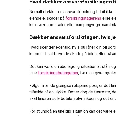
Hvad dækker ansvarsforsikringen til
Nomalt dækker en ansvarsforsikring til bil ikke
ejendele, skader på
forsikringstagerens
eller ej
køretøjer som trailer eller campingvogn, samt s
Dækker ansvarsforsikringen, hvis je
Hvad sker der egentlig, hvis du låner din bil ud 
kommer til at forvolde skade på bilen eller på a
Det kan være en ubehagelig situation at stå i, o
sine
forsikringsbetingelser
, før man giver nøgle
Følger man de gængse retsprincipper, er det låne
tilfælde af en ulykke. Det er dog de færreste, d
skal låneren selv betale selvrisikoen, og det er 
For at undgå en uheldig situation kan det være en