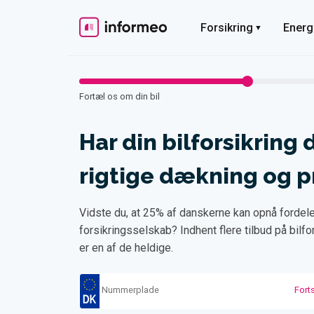
Skip
to
Forsikring
Energ
content
Fortæl os om din bil
Har din bilforsikring 
rigtige dækning og p
Vidste du, at 25% af danskerne kan opnå fordele
forsikringsselskab? Indhent flere tilbud på bilf
er en af de heldige.
Nummerplade
Fort