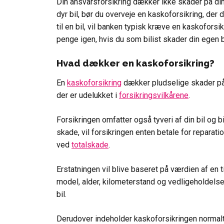
Din ansvarsforsikring dækker ikke skader på din 
dyr bil, bør du overveje en kaskoforsikring, de
til en bil, vil banken typisk kræve en kaskoforsik
penge igen, hvis du som bilist skader din egen b
Hvad dækker en kaskoforsikring?
En
kaskoforsikring
dækker pludselige skader på 
der er udelukket i
forsikringsvilkårene
.
Forsikringen omfatter også tyveri af din bil og b
skade, vil forsikringen enten betale for reparatio
ved
totalskade
.
Erstatningen vil blive baseret på værdien af e
model, alder, kilometerstand og vedligeholdelse
bil.
Derudover indeholder kaskoforsikringen norma