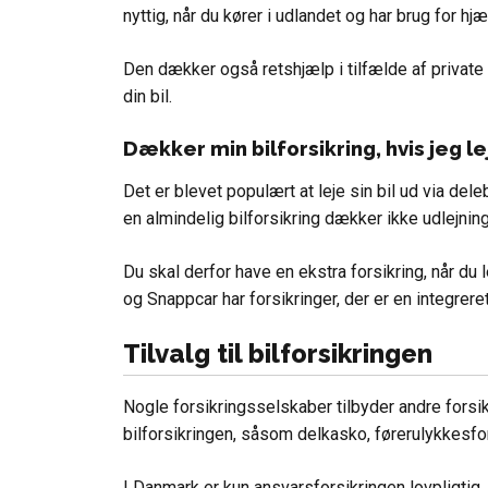
nyttig, når du kører i udlandet og har brug for hjæ
Den dækker også retshjælp i tilfælde af private 
din bil.
Dækker min bilforsikring, hvis jeg le
Det er blevet populært at leje sin bil ud via del
en almindelig bilforsikring dækker ikke udlejning 
Du skal derfor have en ekstra forsikring, når du
og Snappcar har forsikringer, der er en integreret
Tilvalg til bilforsikringen
Nogle forsikringsselskaber tilbyder andre forsik
bilforsikringen, såsom delkasko, førerulykkesfor
I Danmark er kun ansvarsforsikringen lovpligtig, 