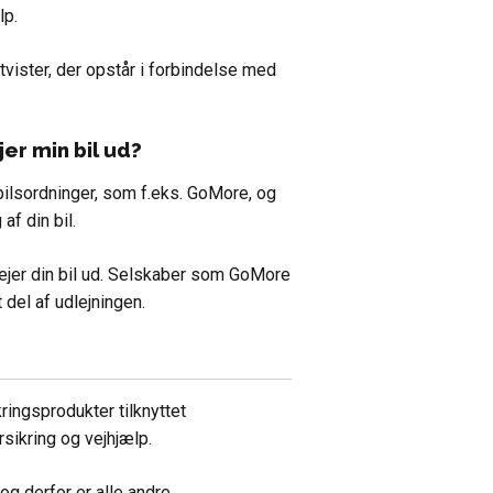
lp.
tvister, der opstår i forbindelse med
jer min bil ud?
ebilsordninger, som f.eks. GoMore, og
af din bil.
 lejer din bil ud. Selskaber som GoMore
 del af udlejningen.
ringsprodukter tilknyttet
sikring og vejhjælp.
og derfor er alle andre