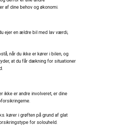
ger af dine behov og økonomi.
u ejer en ældre bil med lav værdi,
å, når du ikke er kører i bilen, og
yder, at du får dækning for situationer
d.
r ikke er andre involveret, er dine
forsikringerne.
s. kører i grøften på grund af glat
rsikringstype for solouheld.