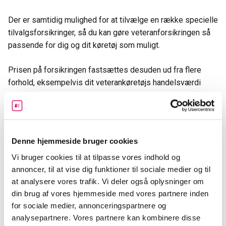
Der er samtidig mulighed for at tilvælge en række specielle
tilvalgsforsikringer, så du kan gøre veteranforsikringen så
passende for dig og dit køretøj som muligt.
Prisen på forsikringen fastsættes desuden ud fra flere
forhold, eksempelvis dit veterankøretøjs handelsværdi
samt din egen baggrund.
Hos forsikringsselskabet
GF Forsikring
forsikres køretøjer
for eksempel med en dagsværdi indtil 500.000 kroner.
Denne hjemmeside bruger cookies
Selskabet
Alm. Brand
tilbyder ligeledes 25 procent rabat på
Vi bruger cookies til at tilpasse vores indhold og
annoncer, til at vise dig funktioner til sociale medier og til
veterankøretøjsforsikring nummer to, hvis du er den heldige
at analysere vores trafik. Vi deler også oplysninger om
ejer af flere smukke veterankøretøjer.
din brug af vores hjemmeside med vores partnere inden
for sociale medier, annonceringspartnere og
Læs mere:
Billig bilforsikring
analysepartnere. Vores partnere kan kombinere disse