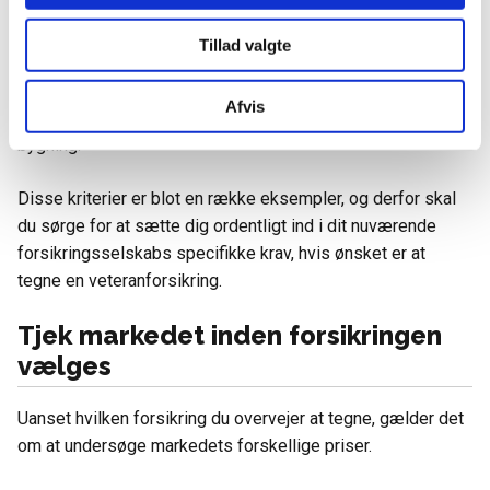
Køretøjet skal samtidig være i original stand og kun blive
benyttet til hobbykørsel.
Tillad valgte
Derudover skal du være medlem af en veterankøretøjsklub,
Afvis
og dit køretøj skal stå parkeret i en aflåst garage eller
bygning.
Disse kriterier er blot en række eksempler, og derfor skal
du sørge for at sætte dig ordentligt ind i dit nuværende
forsikringsselskabs specifikke krav, hvis ønsket er at
tegne en veteranforsikring.
Tjek markedet inden forsikringen
vælges
Uanset hvilken forsikring du overvejer at tegne, gælder det
om at undersøge markedets forskellige priser.