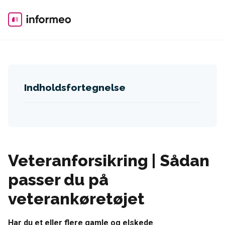
Skip
to
content
Indholdsfortegnelse
Veteranforsikring | Sådan
passer du på
veterankøretøjet
Har du et eller flere gamle og elskede