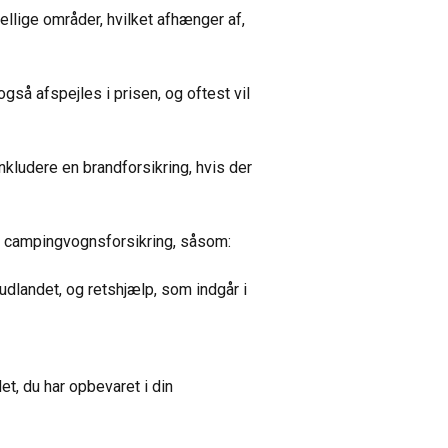
llige områder, hvilket afhænger af,
også afspejles i prisen, og oftest vil
nkludere en brandforsikring, hvis der
din campingvognsforsikring, såsom:
 udlandet, og retshjælp, som indgår i
t, du har opbevaret i din