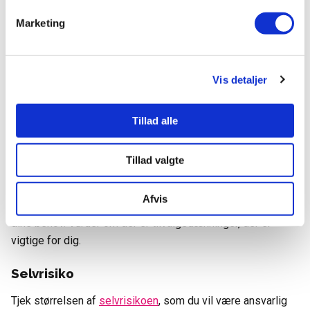
et par tusinde kroner til flere tusinde kroner årligt.
Marketing
Læs mere:
Hvad koster en sommerhusforsikring?
Hvordan sammenligner du
Vis detaljer
sommerhusforsikringer?
Tillad alle
Når du sammenligner sommerhusforsikringer, er det vigtigt
at se ud over prisen og også vurdere følgende faktorer:
Tillad valgte
Dækning
Afvis
Undersøg
forsikringsdækning
og sørg for, at den passer til
dine behov. Vurder om der er tilvalgsdækninger, der er
vigtige for dig.
Selvrisiko
Tjek størrelsen af
selvrisikoen
, som du vil være ansvarlig