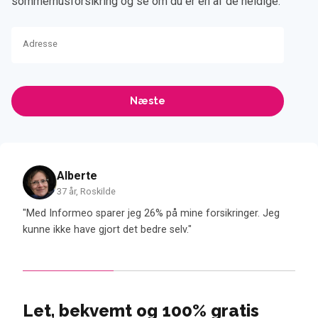
sommerhusforsikring og se om du er en af de heldige.
Adresse
Alberte
37 år, Roskilde
ne
"Med Informeo sparer jeg 26% på mine forsikringer. Jeg
"Med 
et
kunne ikke have gjort det bedre selv."
samti
dækk
Let, bekvemt og 100% gratis