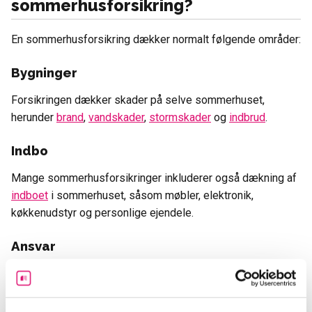
sommerhusforsikring?
En sommerhusforsikring dækker normalt følgende områder:
Bygninger
Forsikringen dækker skader på selve sommerhuset,
herunder
brand
,
vandskader
,
stormskader
og
indbrud
.
Indbo
Mange sommerhusforsikringer inkluderer også dækning af
indboet
i sommerhuset, såsom møbler, elektronik,
køkkenudstyr og personlige ejendele.
Ansvar
Forsikringen dækker
erstatningsansvar,
hvis du eller dine
familiemedlemmer er ansvarlige for skader på andre og
deres ejendom mens de opholder sig på din ejendom.