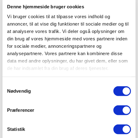
Denne hjemmeside bruger cookies
Ulykker
Vi bruger cookies til at tilpasse vores indhold og
annoncer, til at vise dig funktioner til sociale medier og til
Nogle
forsikringsselskaber
tilbyder også dækning af
at analysere vores trafik. Vi deler også oplysninger om
personskader
, der opstår som følge af ulykker i
din brug af vores hjemmeside med vores partnere inden
sommerhuset.
for sociale medier, annonceringspartnere og
analysepartnere. Vores partnere kan kombinere disse
Hvad koster en
data med andre oplysninger, du har givet dem, eller som
sommerhusforsikring?
de har indsamlet fra din brug af deres tjenester.
Prisen på en sommerhusforsikring afhænger af flere
Samtykkevalg
faktorer, herunder størrelsen på sommerhuset, dets
Nødvendig
beliggenhed,
forsikringsselskabet
og den ønskede
dækning.
Præferencer
For at få en idé om prisen er det bedst at indhente tilbud fra
forskellige forsikringsselskaber og
sammenligne
dem.
Statistik
Generelt kan prisen for en sommerhusforsikring variere fra