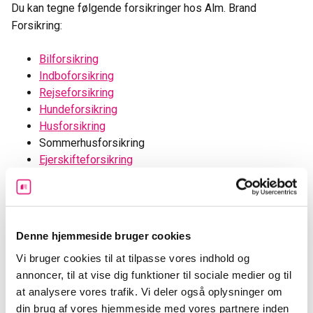
Du kan tegne følgende forsikringer hos Alm. Brand
Forsikring:
Bilforsikring
Indboforsikring
Rejseforsikring
Hundeforsikring
Husforsikring
Sommerhusforsikring
Ejerskifteforsikring
Ulykkesforsikring
Sælgeransvarforsikring
Bådforsikring
Campingvognsforsikring
Denne hjemmeside bruger cookies
Knallertforsikring
Vi bruger cookies til at tilpasse vores indhold og
Motorcykelforsikring
annoncer, til at vise dig funktioner til sociale medier og til
Veteranforsikring
at analysere vores trafik. Vi deler også oplysninger om
Ungdomforsikring
din brug af vores hjemmeside med vores partnere inden
Gravidforsikring