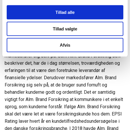
Hvad er særligt ved Alm. Brand
Forsikring?
Tillad alle
Alm. Brand Forsikring har et bredt fokus og servicerer både
Tillad valgte
privatkunder, erhvervsvirksomhed, landbrug, ejendomsejere
og den offentlige sektor. Alm. Brand Forsikring har mange
Afvis
års erfaring i forsikringsbranchen, og det er noget, de
markedsfører sig selv på. Som Alm. Brand Forsikring selv
beskriver det, har de i dag størrelsen, troværdigheden og
erfaringen til at være den foretrukne leverandør af
finansielle ydelser. Derudover markedsfører Alm. Brand
Forsikring sig selv på, at de bruger sund fornuft og
behandler kunderne godt og ordentligt. Det er samtidig
vigtigt for Alm. Brand Forsikring at kommunikere i et enkelt
sprog, som kunderne forstår. Ifølge Alm. Brand Forsikring
skal det være let at være forsikringskunde hos dem. EPSI
Rating laver hvert år en kundetilfredshedsundersøgelse i
den danske forsikringsbranche. I 2018 havde Alm. Brand