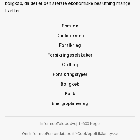
boligkøb, da det er den største økonomiske beslutning mange
træffer.
Forside
Om Informeo
Forsikring
Forsikringsselskaber
Ordbog
Forsikringstyper
Boligkøb
Bank
Energioptimering
Informeo
Toldbodvej 1
4600 Køge
Om Informeo
Persondatapolitik
Cookiepolitik
Samtykke