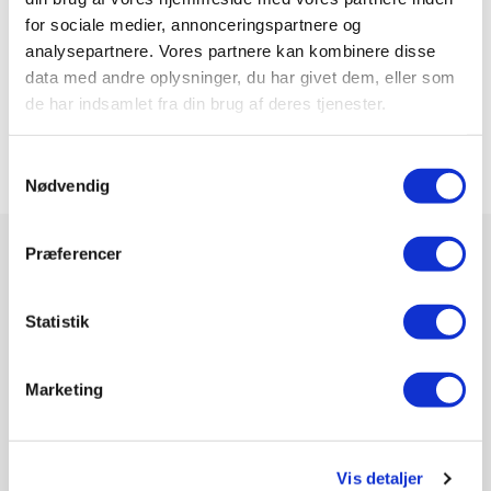
for sociale medier, annonceringspartnere og
På den måde kan du
sammenligne priserne
og vurdere, om
analysepartnere. Vores partnere kan kombinere disse
det samlede tilbud med samlerabat er den mest
data med andre oplysninger, du har givet dem, eller som
fordelagtige løsning for dig. Det handler om at sikre, at du
de har indsamlet fra din brug af deres tjenester.
får den bedste kombination af dækning og
pris for dine
forsikringer
.
Samtykkevalg
Nødvendig
Præferencer
Statistik
Informeo har til formål at hjælpe danskerne med at udleve
Marketing
deres drømme ved at give dem det bedst mulige økonomiske
grundlag. Det gør vi ved at skabe overblik, stille værktøjer og
guides til rådighed og ved at gøre det let at indhente tilbud på
de services og ydelser man har brug for i forbindelse med et
Vis detaljer