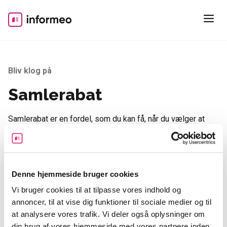
Skip
to
content
Bliv klog på
Samlerabat
Samlerabat er en fordel, som du kan få, når du vælger at
samle flere
forsikringer
hos samme
forsikringsselskab.
Det er ikke ualmindeligt at blive tilbudt pakkeløsninger med
samlerabat, men det er vigtigt at være opmærksom på, om
Denne hjemmeside bruger cookies
rabatten rent faktisk resulterer i den bedste pris for dig. Du
Vi bruger cookies til at tilpasse vores indhold og
bør altid bede forsikringsselskabet om at sende dig et
annoncer, til at vise dig funktioner til sociale medier og til
tilbud, der viser prisen for hver enkelt forsikring, hvis du
at analysere vores trafik. Vi deler også oplysninger om
køber dem individuelt.
din brug af vores hjemmeside med vores partnere inden