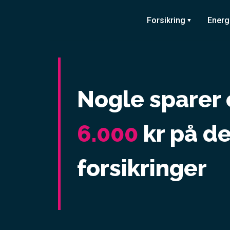
Skip
to
Forsikring
Energ
content
Nogle sparer o
6.000
kr på d
forsikringer