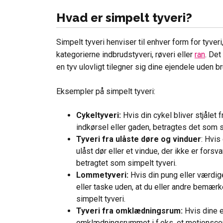
Hvad er simpelt tyveri?
Simpelt tyveri henviser til enhver form for tyveri
kategorierne indbrudstyveri, røveri eller
ran
. Det
en tyv ulovligt tilegner sig dine ejendele uden bru
Eksempler på simpelt tyveri:
Cykeltyveri:
Hvis din cykel bliver stjålet 
indkørsel eller gaden, betragtes det som s
Tyveri fra ulåste døre og vinduer
: Hvis
ulåst dør eller et vindue, der ikke er forsva
betragtet som simpelt tyveri.
Lommetyveri:
Hvis din pung eller værdige
eller taske uden, at du eller andre bemær
simpelt tyveri.
Tyveri fra omklædningsrum:
Hvis dine ej
omklædningsrummet i f.eks. et motionscent