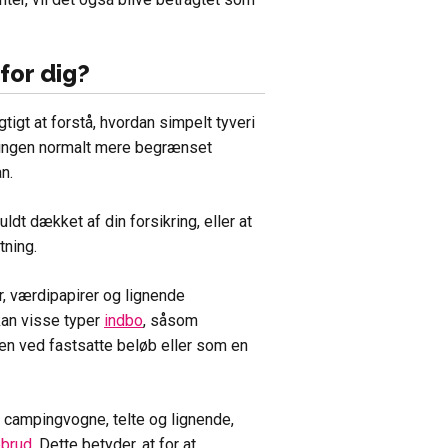
for dig?
tigt at forstå, hvordan simpelt tyveri
ækningen normalt mere begrænset
n.
ldt dækket af din forsikring, eller at
tning.
, værdipapirer og lignende
kan visse typer
indbo
, såsom
en ved fastsatte beløb eller som en
 campingvogne, telte og lignende,
pbrud
. Dette betyder, at for at