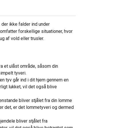
, der ikke falder ind under
 omfatter forskellige situationer, hvor
g af vold eller trusler.
fra et ulåst område, såsom din
impelt tyveri.
 en tyv går ind i dit hjem gennem en
rligt lukket, vil det også blive
nstande bliver stjålet fra din lomme
ker det, er det lommetyveri og dermed
endele bliver stjålet fra
er, vil det også blive betragtet som