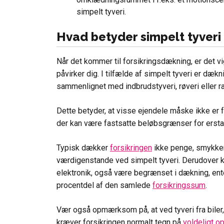
simpelt tyveri.
Hvad betyder simpelt tyveri 
Når det kommer til forsikringsdækning, er det vig
påvirker dig. I tilfælde af simpelt tyveri er d
sammenlignet med indbrudstyveri, røveri eller ra
Dette betyder, at visse ejendele måske ikke er fu
der kan være fastsatte beløbsgrænser for ersta
Typisk dækker
forsikringen
ikke penge, smykker
værdigenstande ved simpelt tyveri. Derudover 
elektronik, også være begrænset i dækning, ent
procentdel af den samlede
forsikringssum
.
Vær også opmærksom på, at ved tyveri fra biler,
kræver forsikringen normalt tegn på
voldeligt o