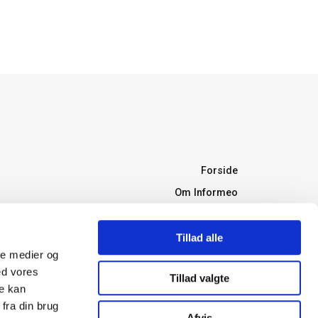
Forside
Om Informeo
Forsikring
Forsikringsselskaber
Tillad alle
ale medier og
Ordbog
ed vores
Tillad valgte
Forsikringstyper
re kan
Boligkøb
fra din brug
Afvis