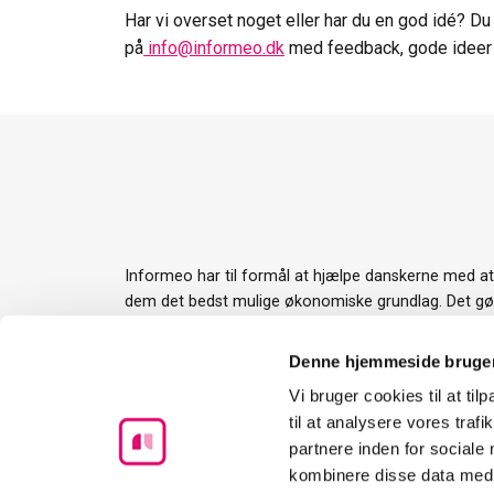
Har vi overset noget eller har du en god idé? Du e
på
info@informeo.dk
med feedback, gode ideer e
Informeo har til formål at hjælpe danskerne med a
dem det bedst mulige økonomiske grundlag. Det gør v
værktøjer og guides til rådighed og ved at gøre det l
services og ydelser man har brug for i forbindelse 
Denne hjemmeside bruger
største økonomiske beslutning mange træffer.
Vi bruger cookies til at til
til at analysere vores tra
partnere inden for sociale
kombinere disse data med a