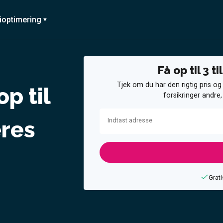
ioptimering
Få op til 3 t
Tjek om du har den rigtig pris og
p til
forsikringer andre,
Indtast adresse
eres
Grati