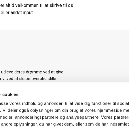
r altid velkommen til at skrive til os
ller andet input.
t udleve deres drømme ved at give
i ved at skabe overblik, stille
et at indhente tilbud på de
med et boligkøb, da det er den
 cookies
passe vores indhold og annoncer, til at vise dig funktioner til soci
fik. Vi deler også oplysninger om din brug af vores hjemmeside m
 medier, annonceringspartnere og analysepartnere. Vores partne
ndre oplysninger, du har givet dem, eller som de har indsamlet 