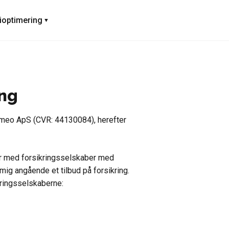
ioptimering
ing
rmeo ApS (CVR: 44130084), herefter
r med forsikringsselskaber med
mig angående et tilbud på forsikring.
kringsselskaberne: