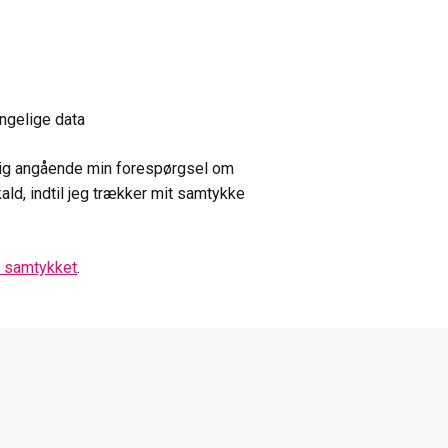
ængelige data
 mig angående min forespørgsel om
ald, indtil jeg trækker mit samtykke
m samtykket
.