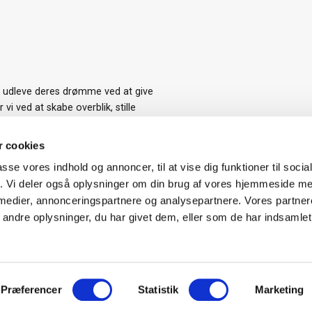
t udleve deres drømme ved at give
i ved at skabe overblik, stille
et at indhente tilbud på de
med et boligkøb, da det er den
 cookies
passe vores indhold og annoncer, til at vise dig funktioner til soci
fik. Vi deler også oplysninger om din brug af vores hjemmeside m
 medier, annonceringspartnere og analysepartnere. Vores partne
ndre oplysninger, du har givet dem, eller som de har indsamlet 
Præferencer
Statistik
Marketing