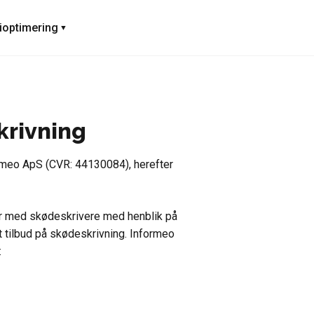
ioptimering
krivning
rmeo ApS (CVR: 44130084), herefter
r med skødeskrivere med henblik på
 tilbud på skødeskrivning. Informeo
: