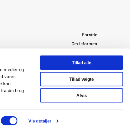
Forside
Om Informeo
Forsikring
Forsikringsselskaber
Tillad alle
ale medier og
Ordbog
ed vores
Tillad valgte
Forsikringstyper
re kan
Boligkøb
fra din brug
Afvis
Bank
Energioptimering
Vis detaljer
Om Informeo
Persondatapolitik
Cookiepolitik
Samtykke