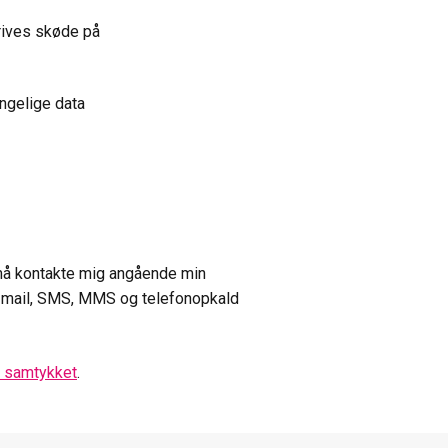
ives skøde på
ængelige data
må kontakte mig angående min
e-mail, SMS, MMS og telefonopkald
m samtykket
.