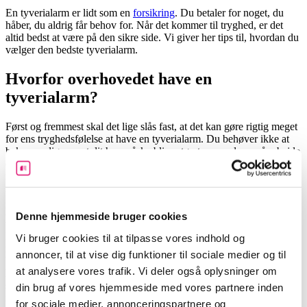
En tyverialarm er lidt som en
forsikring
. Du betaler for noget, du
håber, du aldrig får behov for. Når det kommer til tryghed, er det
altid bedst at være på den sikre side. Vi giver her tips til, hvordan du
vælger den bedste tyverialarm.
Hvorfor overhovedet have en
tyverialarm?
Først og fremmest skal det lige slås fast, at det kan gøre rigtig meget
for ens tryghedsfølelse at have en tyverialarm. Du behøver ikke at
bekymre dig om, at dit hus måske bliver tømt, mens du er på arbejde
eller ferie. Derudover skal du ikke frygte at lægge dig til at sove om
natten. Der er nemlig langt mindre risiko for tyveri om natten, når
man har en tyverialarm.
Er du stadig i tvivl, om det kan betale sig at anskaffe dig en
Denne hjemmeside bruger cookies
tyverialarm, kan du forsøge dig med dette lille tankeeksperiment.
Det er mandag. Du har været på arbejde hele dagen og kører nu ind
Vi bruger cookies til at tilpasse vores indhold og
i indkørslen, hvor du glæder dig over, at du endelig er hjemme. Du
annoncer, til at vise dig funktioner til sociale medier og til
bliver dog mødt af en hoveddør, der er blevet brækket op. Du bliver
at analysere vores trafik. Vi deler også oplysninger om
lidt skræmt af situationen og tøver med at gå ind. Hvad nu, hvis de
stadig er der? Du sniger dig forsigtigt ind i huset for at opdage, at de
din brug af vores hjemmeside med vores partnere inden
nærmest har endevendt hele dit hjem. Samtlige skuffer og skabe står
for sociale medier, annonceringspartnere og