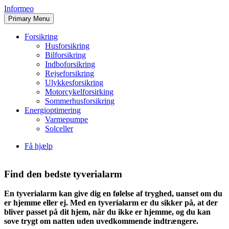
Skip
Informeo
to
Primary Menu
content
Forsikring
Husforsikring
Bilforsikring
Indboforsikring
Rejseforsikring
Ulykkesforsikring
Motorcykelforsirking
Sommerhusforsikring
Energioptimering
Varmepumpe
Solceller
Få hjælp
Find den bedste tyverialarm
En tyverialarm kan give dig en følelse af tryghed, uanset om du
er hjemme eller ej. Med en tyverialarm er du sikker på, at der
bliver passet på dit hjem, når du ikke er hjemme, og du kan
sove trygt om natten uden uvedkommende indtrængere.