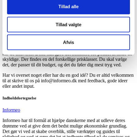
idé som minimum at have en tyverialarm, der kan sættes til, når du
Tillad alle
ikke er hjemme. Det kan fx være alarmer rundt i vinduer og døre,
der bliver aktiveret ved åbning. Derudover kan man udvide med
sensorer i alle rum, der opfanger, hvis der er bevægelse, når du ikke
Tillad valgte
er hjemme.
Nogle tyverialarmer kan også benyttes, når man sover. Dette er igen
Afvis
typisk det samme system med sensorer ved døre og vinduer.
Derudover findes der bevægelsesalarmer, der aktiverer et kamera,
når de aktiveres. Dette kan gøre det nemmere for politiet at finde de
skyldige. Der findes en del forskellige prisklasser. Du skal vælge
det, der passer til dit budget, og det du føler dig mest tryg ved.
Har vi overset noget eller har du en god idé? Du er altid velkommen
til at skrive til os på info@informeo.dk med feedback, gode ideer
eller andet input.
Indholdsfortegnelse
Informeo
Informeo har til formål at hjælpe danskerne med at udleve deres
drømme ved at give dem det bedst mulige økonomiske grundlag.
Det gør vi ved at skabe overblik, stille værktøjer og guides til
rådighed og ved at gøre det let at indhente tilbud på de services og