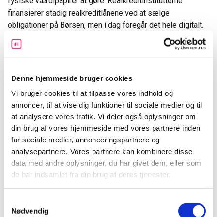
fysiske værdipapirer at gøre. Realkreditinstitutterne
finansierer stadig realkreditlånene ved at sælge
obligationer på Børsen, men i dag foregår det hele digitalt.
Hvor meget ligger satsen på?
Ifølge flere medier, herunder DR og MyBanker, er den
Denne hjemmeside bruger cookies
normale rate for kurtage, på tværs af alle
Vi bruger cookies til at tilpasse vores indhold og
realkreditinstitutter, på 0,15 procent af lånets oprindelige
annoncer, til at vise dig funktioner til sociale medier og til
beløb.
at analysere vores trafik. Vi deler også oplysninger om
din brug af vores hjemmeside med vores partnere inden
Derudover kan der i visse tilfælde være en kursskæring
for sociale medier, annonceringspartnere og
oven i lånet, som grundlæggende blot er indført for at gøre
analysepartnere. Vores partnere kan kombinere disse
det mindre attraktivt at lægge et lån om. Det er en form for
data med andre oplysninger, du har givet dem, eller som
ekstra rente, som lægges oven på den eksisterende rente,
de har indsamlet fra din brug af deres tjenester.
men fordeles ud over hele låneperioden. Denne ligger
typisk mellem 0,1 og 0,2%
Samtykkevalg
Nødvendig