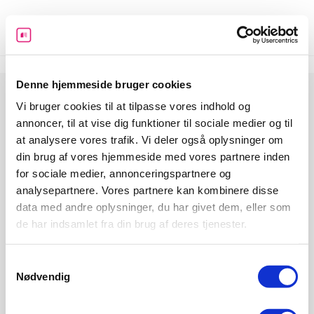
Skip
to
content
Denne hjemmeside bruger cookies
Vi bruger cookies til at tilpasse vores indhold og
annoncer, til at vise dig funktioner til sociale medier og til
at analysere vores trafik. Vi deler også oplysninger om
din brug af vores hjemmeside med vores partnere inden
for sociale medier, annonceringspartnere og
Informeo har til formål at hjælpe danskerne med at udleve
analysepartnere. Vores partnere kan kombinere disse
deres drømme ved at give dem det bedst mulige økonomiske
data med andre oplysninger, du har givet dem, eller som
grundlag. Det gør vi ved at skabe overblik, stille værktøjer og
de har indsamlet fra din brug af deres tjenester.
guides til rådighed og ved at gøre det let at indhente tilbud på
de services og ydelser man har brug for i forbindelse med et
boligkøb, da det er den største økonomiske beslutning mange
Samtykkevalg
træffer.
Nødvendig
Forside