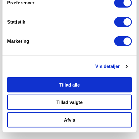
Præferencer
Om Informeo
Forsikring
Statistik
Forsikringsselskaber
Ordbog
Marketing
Forsikringstyper
Boligkøb
Bank
Vis detaljer
Energioptimering
Tillad alle
Informeo
Toldbodvej 1
4600 Køge
Tillad valgte
Om Informeo
Persondatapolitik
Cookiepolitik
Samtykke
Afvis