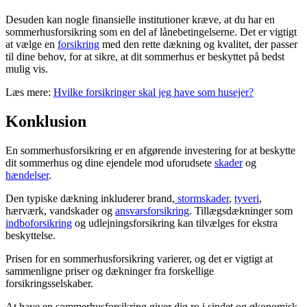
Desuden kan nogle finansielle institutioner kræve, at du har en
sommerhusforsikring som en del af lånebetingelserne. Det er vigtigt
at vælge en
forsikring
med den rette dækning og kvalitet, der passer
til dine behov, for at sikre, at dit sommerhus er beskyttet på bedst
mulig vis.
Læs mere:
Hvilke forsikringer skal jeg have som husejer?
Konklusion
En sommerhusforsikring er en afgørende investering for at beskytte
dit sommerhus og dine ejendele mod uforudsete
skader
og
hændelser
.
Den typiske dækning inkluderer brand,
stormskader
,
tyveri
,
hærværk, vandskader og
ansvarsforsikring
. Tillægsdækninger som
indboforsikring
og udlejningsforsikring kan tilvælges for ekstra
beskyttelse.
Prisen for en sommerhusforsikring varierer, og det er vigtigt at
sammenligne priser og dækninger fra forskellige
forsikringsselskaber.
At have en sommerhusforsikring giver dig ro i sindet og økonomisk