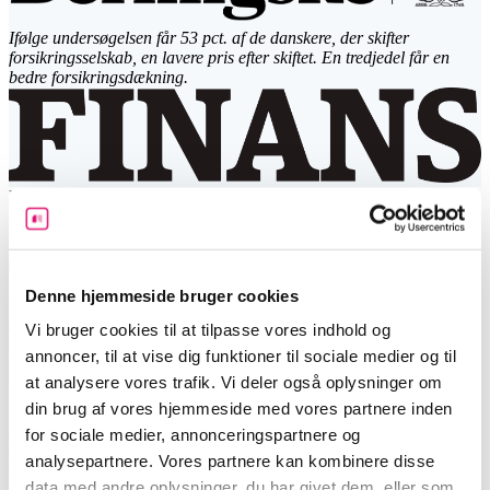
Ifølge undersøgelsen får 53 pct. af de danskere, der skifter
forsikringsselskab, en lavere pris efter skiftet. En tredjedel får en
bedre forsikringsdækning.
Bliv klog på
Sommerhusforsikring | Dækker skader på
sommerhus
Denne hjemmeside bruger cookies
Beskyttelsen af dit sommerhus er af afgørende betydning for at
sikre dig mod uforudsete skader og bekymringer. En
Vi bruger cookies til at tilpasse vores indhold og
sommerhusforsikring er din nøgle til tryghed og beskyttelse, der
annoncer, til at vise dig funktioner til sociale medier og til
giver dig mulighed for at nyde din tid i sommerhuset uden
at analysere vores trafik. Vi deler også oplysninger om
bekymringer.
din brug af vores hjemmeside med vores partnere inden
I denne artikel gennemgår vi, hvad en sommerhusforsikring dækker,
for sociale medier, annonceringspartnere og
hvilke tillægsdækninger der er tilgængelige, hvad den koster, og
hvorfor det er så vigtigt at have en sommerhusforsikring.
analysepartnere. Vores partnere kan kombinere disse
data med andre oplysninger, du har givet dem, eller som