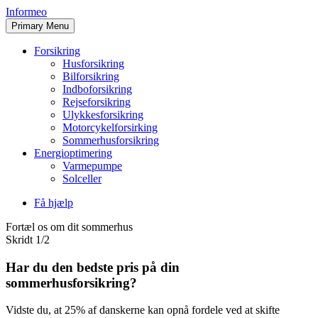
Skip
Informeo
to
Primary Menu
content
Forsikring
Husforsikring
Bilforsikring
Indboforsikring
Rejseforsikring
Ulykkesforsikring
Motorcykelforsirking
Sommerhusforsikring
Energioptimering
Varmepumpe
Solceller
Få hjælp
Fortæl os om dit sommerhus
Skridt 1/2
Har du den bedste pris på din
sommerhusforsikring?
Vidste du, at 25% af danskerne kan opnå fordele ved at skifte