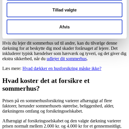
Denne dækning beskytter dit indbo i sommerhuset, såsom møbler,
Tillad valgte
apparater og personlige ejendele, mod skader forårsaget af brand,
tyveri eller hærværk. Det giver ekstra tryghed og beskyttelse for
dine værdifulde ejendele.
Afvis
Udlejningsforsikring
Hvis du lejer dit sommerhus ud til andre, kan du tilvælge denne
dækning for at beskytte dig mod skader forårsaget af lejere. Det
inkluderer typisk hændelser som hærværk og tyveri, og det giver dig
ekstra sikkerhed, når du
udlejer dit sommerhus
.
Læs mere:
Hvad dækker en husforsikring måske ikke?
Hvad koster det at forsikre et
sommerhus?
Prisen på en sommerhusforsikring varierer afhængigt af flere
faktorer, herunder sommerhusets størrelse, beliggenhed, alder,
dækningens omfang og forsikringsselskabet.
Afhængigt af forsikringsselskabet og den valgte dækning varierer
prisen normalt mellem 2.000 kr. og 4.000 kr for et gennemsnitligt,