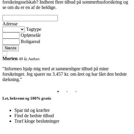
forsikringsselskab? Indhent flere tilbud på sommerhusforsikring og
se om du er en af de heldige.
Adresse
Tagtype
Opførselår
Boligareal
Morten
A
48 år, Aarhus
"Informeo hjalp mig med at sammenligne tilbud på mine
"
forsikringer. Jeg sparer nu 3.457 kr. om året og har fået den bedste
h
dækning."
Let, bekvemt og 100% gratis
Spar tid og kræfter
Find de bedste tilbud
Træf kloge beslutninger