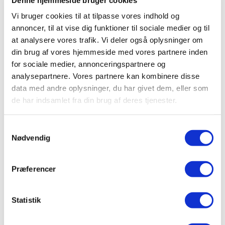
du senere anmode om at få den hos det
Vi bruger cookies til at tilpasse vores indhold og
forsikringsselskab
, hvor du også har din ansvarsforsikring.
annoncer, til at vise dig funktioner til sociale medier og til
at analysere vores trafik. Vi deler også oplysninger om
Det er dog vigtigt at bemærke, at forsikringsselskaberne
din brug af vores hjemmeside med vores partnere inden
ikke er forpligtet til at tilbyde dig en kaskoforsikring, så det
for sociale medier, annonceringspartnere og
er noget, du bør undersøge på forhånd.
analysepartnere. Vores partnere kan kombinere disse
data med andre oplysninger, du har givet dem, eller som
Kan det betale sig at have en
de har indsamlet fra din brug af deres tjenester.
indboforsikring og er den nødvendig?
Mange undervurderer betydningen af en
indboforsikring
og
Samtykkevalg
Nødvendig
er ikke klar over, at den inkluderer en ansvarsforsikring. Det
er faktisk netop ansvarsdækningen, der er grunden til, at
det er vigtigt for alle at have en indboforsikring. Selvom du
Præferencer
måske ikke mener, at du ejer værdifulde ejendele, bør du
stadig have en indboforsikring. Dette skyldes, at du kan få
Statistik
brug for den dækning, som ansvarsforsikringen giver dig.