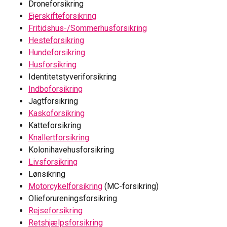
Droneforsikring
Ejerskifteforsikring
Fritidshus-/Sommerhusforsikring
Hesteforsikring
Hundeforsikring
Husforsikring
Identitetstyveriforsikring
Indboforsikring
Jagtforsikring
Kaskoforsikring
Katteforsikring
Knallertforsikring
Kolonihavehusforsikring
Livsforsikring
Lønsikring
Motorcykelforsikring
(MC-forsikring)
Olieforureningsforsikring
Rejseforsikring
Retshjælpsforsikring