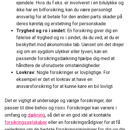
ejendele. Hvis du f.eks. er involveret i en bilulykke og
ikke har en bilforsikring, kan du være personligt
ansvarlig for at betale for den anden parts skader på
deres køretøj og erstatning for personskade.
Tryghed og ro i sindet:
En forsikring giver dig en
følelse af tryghed og ro i sindet, da du ved, at du er
beskyttet mod økonomiske tab. Uanset om det drejer
sig om en sygdom ulykker eller tyveri, kan en
passende forsikringsdækning hjælpe dig med at
håndtere de uforudsete omstændigheder.
Lovkrav:
Nogle forsikringer er lovpligtige. For
eksempel er det et lovkrav at have en
ansvarsforsikring for at kunne køre en bil lovligt.
Det er vigtigt at undersøge og vælge forsikringer, der
passer til dine behov og risici. Forsikringer kan variere i
omfang og
dækning
, så det er en god idé at kontakte
forsikringsselskaber
eller en forsikringsrådgiver for at få
vejledning om de bedste forsikringsløsninger for dig og din