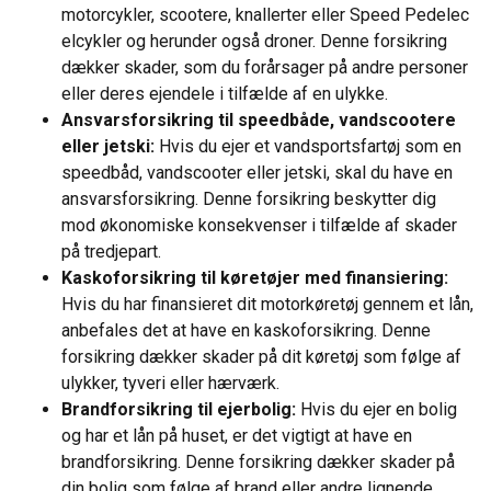
motorcykler, scootere, knallerter eller Speed Pedelec
elcykler og herunder også droner. Denne forsikring
dækker skader, som du forårsager på andre personer
eller deres ejendele i tilfælde af en ulykke.
Ansvarsforsikring til speedbåde, vandscootere
eller jetski:
Hvis du ejer et vandsportsfartøj som en
speedbåd, vandscooter eller jetski, skal du have en
ansvarsforsikring. Denne forsikring beskytter dig
mod økonomiske konsekvenser i tilfælde af skader
på tredjepart.
Kaskoforsikring til køretøjer med finansiering:
Hvis du har finansieret dit motorkøretøj gennem et lån,
anbefales det at have en kaskoforsikring. Denne
forsikring dækker skader på dit køretøj som følge af
ulykker, tyveri eller hærværk.
Brandforsikring til ejerbolig:
Hvis du ejer en bolig
og har et lån på huset, er det vigtigt at have en
brandforsikring. Denne forsikring dækker skader på
din bolig som følge af brand eller andre lignende