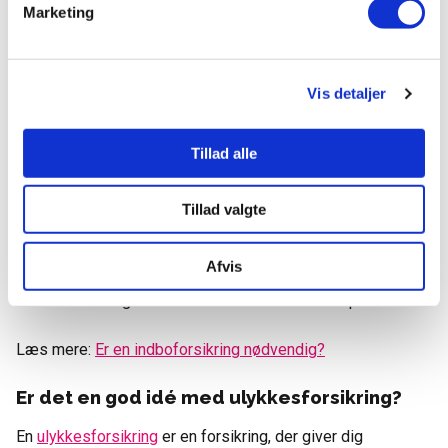
Ansvarsforsikringen, der er en del af indboforsikringen,
Marketing
beskytter dig i tilfælde af skader på andre personer eller
deres ejendele. Selvom du ikke har mange dyre genstande,
kan der stadig opstå situationer, hvor du ved et uheld
Vis detaljer
forvolder skade på andre eller deres ejendele. I sådanne
tilfælde vil ansvarsforsikringen i din indboforsikring træde i
kraft og hjælpe med at dække de økonomiske
Tillad alle
konsekvenser af sådanne skader.
Tillad valgte
Derfor er det afgørende at have en indboforsikring, da den
ikke kun beskytter dine egne ejendele mod risici som
Afvis
brand, indbrud eller vandskader, men også giver dig
ansvarsdækning i tilfælde af uheld eller skader på andre.
Læs mere:
Er en indboforsikring nødvendig?
Er det en god idé med ulykkesforsikring?
En
ulykkesforsikring
er en forsikring, der giver dig