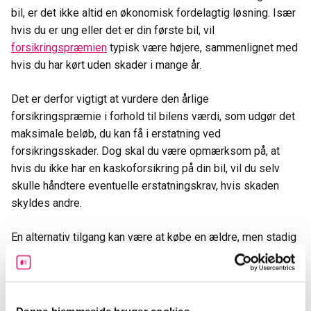
bil, er det ikke altid en økonomisk fordelagtig løsning. Især
hvis du er ung eller det er din første bil, vil
forsikringspræmien
typisk være højere, sammenlignet med
hvis du har kørt uden skader i mange år.
Det er derfor vigtigt at vurdere den årlige
forsikringspræmie i forhold til bilens værdi, som udgør det
maksimale beløb, du kan få i erstatning ved
forsikringsskader. Dog skal du være opmærksom på, at
hvis du ikke har en kaskoforsikring på din bil, vil du selv
skulle håndtere eventuelle erstatningskrav, hvis skaden
skyldes andre.
En alternativ tilgang kan være at købe en ældre, men stadig
sikker bil til en lavere pris, hvor du er villig til at acceptere
manglende dækning ved tyveri, hærværk eller skader.
Selvom du først vælger at fravælge en kaskoforsikring, kan
Denne hjemmeside bruger cookies