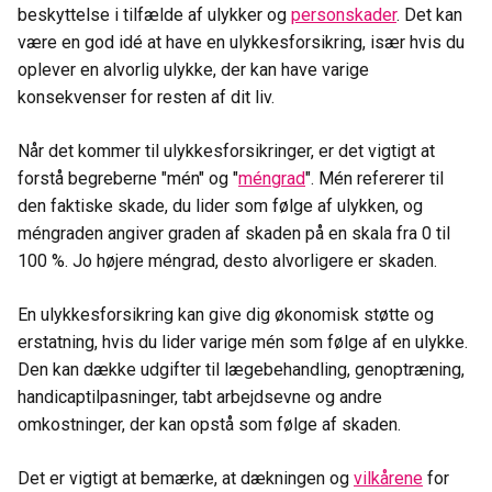
beskyttelse i tilfælde af ulykker og
personskader
. Det kan
være en god idé at have en ulykkesforsikring, især hvis du
oplever en alvorlig ulykke, der kan have varige
konsekvenser for resten af dit liv.
Når det kommer til ulykkesforsikringer, er det vigtigt at
forstå begreberne "mén" og "
méngrad
". Mén refererer til
den faktiske skade, du lider som følge af ulykken, og
méngraden angiver graden af skaden på en skala fra 0 til
100 %. Jo højere méngrad, desto alvorligere er skaden.
En ulykkesforsikring kan give dig økonomisk støtte og
erstatning, hvis du lider varige mén som følge af en ulykke.
Den kan dække udgifter til lægebehandling, genoptræning,
handicaptilpasninger, tabt arbejdsevne og andre
omkostninger, der kan opstå som følge af skaden.
Det er vigtigt at bemærke, at dækningen og
vilkårene
for