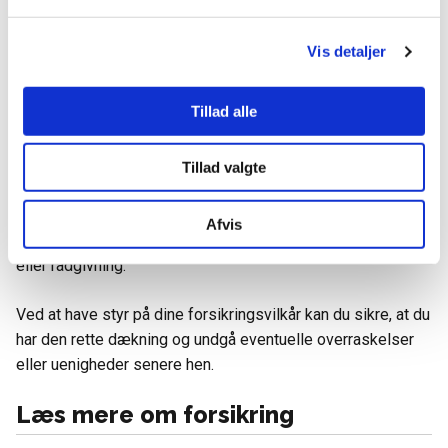
kende og overholde disse procedurer kan du sikre en
smidig og retfærdig behandling af ens skadesanmeldelse.
Vis detaljer
Det er vigtigt at huske, at forsikringsvilkår kan variere
Tillad alle
mellem forskellige forsikringsselskaber og
typer af
forsikringer
. Derfor er det nødvendigt at læse og forstå
vilkårene for den forsikring, du køber.
Tillad valgte
Hvis der opstår spørgsmål eller tvivl, er det altid en god idé
Afvis
at kontakte forsikringsselskabet og få yderligere forklaring
eller rådgivning.
Ved at have styr på dine forsikringsvilkår kan du sikre, at du
har den rette dækning og undgå eventuelle overraskelser
eller uenigheder senere hen.
Læs mere om forsikring