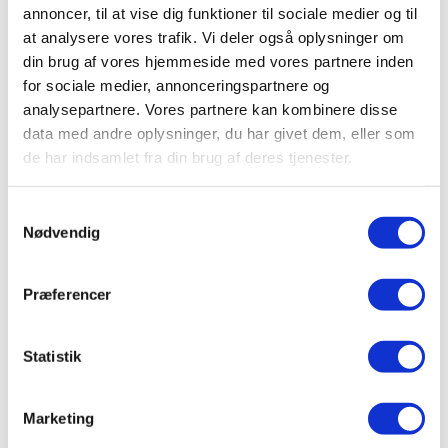
annoncer, til at vise dig funktioner til sociale medier og til
at analysere vores trafik. Vi deler også oplysninger om
Ansvar og forpligtelser
din brug af vores hjemmeside med vores partnere inden
for sociale medier, annonceringspartnere og
Forsikringsvilkårene fastlægger også
forsikringstagerens
analysepartnere. Vores partnere kan kombinere disse
ansvar og forpligtelser. Dette kan omfatte krav om at
data med andre oplysninger, du har givet dem, eller som
opretholde sikkerhedsforanstaltninger, gennemføre
de har indsamlet fra din brug af deres tjenester.
regelmæssige inspektioner eller give korrekte oplysninger
til forsikringsselskabet.
Samtykkevalg
Nødvendig
Ved at være opmærksom på disse forpligtelser kan du
undgå situationer, hvor
forsikringsselskabet
afviser en
erstatning på grund af manglende overholdelse af
Præferencer
vilkårene.
Statistik
Skadesanmeldelsesprocedure
Forsikringsvilkårene beskriver også den procedure, der
Marketing
skal følges ved indgivelse af en skadesanmeldelse. Ved at