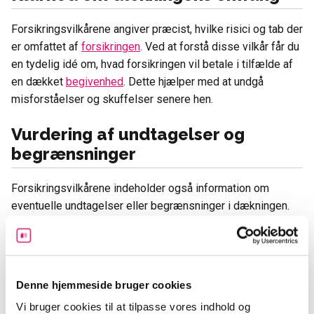
Forsikringsvilkårene angiver præcist, hvilke risici og tab der
er omfattet af
forsikringen
. Ved at forstå disse vilkår får du
en tydelig idé om, hvad forsikringen vil betale i tilfælde af
en dækket
begivenhed
. Dette hjælper med at undgå
misforståelser og skuffelser senere hen.
Vurdering af undtagelser og
begrænsninger
Forsikringsvilkårene indeholder også information om
eventuelle undtagelser eller begrænsninger i dækningen.
Disse er situationer eller betingelser, hvor forsikringen ikke
vil udbetale erstatning.
Ved at være bekendt med disse undtagelser kan du træffe
Denne hjemmeside bruger cookies
gode beslutninger om, hvordan du bedst beskytter dig selv
Vi bruger cookies til at tilpasse vores indhold og
og dine værdier.