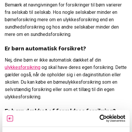
Bemærk at navngivningen for forsikringer til børn varierer
fra selskab til selskab. Hos nogle selskaber minder en
børneforsikring mere om en ulykkesforsikring end en
sundhedsforsikring og hos andre selskaber minder den
mere om en sundhedsforsikring.
Er børn automatisk forsikret?
Nej, dine børn er ikke automatisk dækket af din
ulykkesforsikring
og skal have deres egen forsikring. Dette
gælder også, når de opholder sig i en daginstitution eller
skolen. Du kan købe en børneulykkesforsikring som en
selvstændig forsikring eller som et tillæg til din egen
ulykkesforsikring.
Er børn dækket af forældres forsikring?
Ja, når det kommer til ansvar, er barnets ansvar dækket af
forældrenes indforsikring, hvis du har en. Dog gælder dette