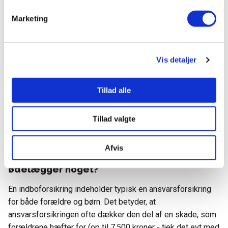
Prisen på forsikringer varierer afhængigt af mange faktorer,
Marketing
herunder hvilke forsikringer du vælger og
forsikringsselskabet. Hvert år bruger en gennemsnitlig
husstand typisk mellem 8.000 og 12.000 kroner på at
forsikre alt fra huset til helbredet.
Vis detaljer
Flest penge bruges af etablerede familier med børn og hus,
Tillad alle
mens de små husstande i lejligheder i storbyerne bruger
færre penge.
Tillad valgte
Læs mere:
Hvad koster forsikring?
Afvis
Hvilken forsikring dækker, hvis mit barn
ødelægger noget?
En indboforsikring indeholder typisk en ansvarsforsikring
for både forældre og børn. Det betyder, at
ansvarsforsikringen ofte dækker den del af en skade, som
forældrene hæfter for (op til 7.500 kroner - tjek det evt med