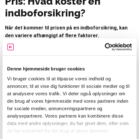
Pris: Hvad koster en
indboforsikring?
Når det kommer til prisen på en indboforsikring, kan
den variere afhængigt af flere faktorer.
Magasinet
Forbrugerrådet Tænk Penge
tester
regelmæssigt indboforsikringer og deres test viser, at
prisen for en indboforsikring til en gennemsnitsfamilie
Denne hjemmeside bruger cookies
ligger mellem 1.500 og 3.300 kroner årligt.
Vi bruger cookies til at tilpasse vores indhold og
annoncer, til at vise dig funktioner til sociale medier og til
Hvad bestemmer prisen på din
at analysere vores trafik. Vi deler også oplysninger om
indboforsikring?
din brug af vores hjemmeside med vores partnere inden
for sociale medier, annonceringspartnere og
Prisen på din
indboforsikring
afhænger af flere faktorer,
analysepartnere. Vores partnere kan kombinere disse
herunder:
data med andre oplysninger, du har givet dem, eller som
de har indsamlet fra din brug af deres tjenester.
Din bopæl