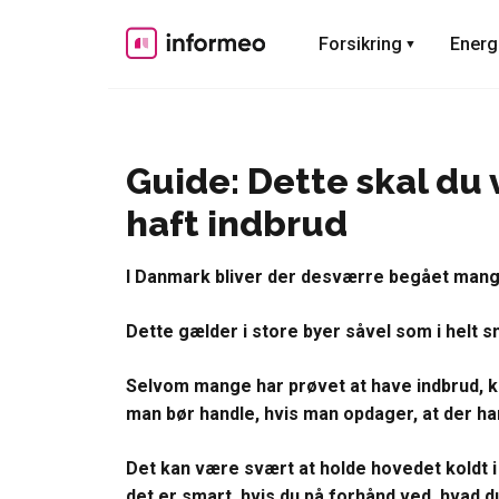
Skip
to
Forsikring
Energ
content
Guide: Dette skal du 
haft indbrud
I Danmark bliver der desværre begået mang
Dette gælder i store byer såvel som i helt s
Selvom mange har prøvet at have indbrud, k
man bør handle, hvis man opdager, at der ha
Det kan være svært at holde hovedet koldt i
det er smart, hvis du på forhånd ved, hvad d