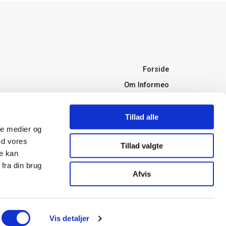
Forside
Om Informeo
Forsikring
Forsikringsselskaber
Tillad alle
ale medier og
Ordbog
ed vores
Tillad valgte
Forsikringstyper
re kan
Boligkøb
fra din brug
Afvis
Bank
Energioptimering
Vis detaljer