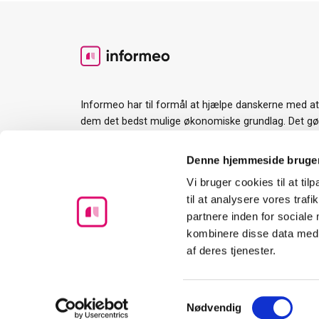
Informeo har til formål at hjælpe danskerne med a
dem det bedst mulige økonomiske grundlag. Det gør v
værktøjer og guides til rådighed og ved at gøre det l
services og ydelser man har brug for i forbindelse 
Denne hjemmeside bruger
største økonomiske beslutning mange træffer.
Vi bruger cookies til at til
til at analysere vores tra
partnere inden for sociale
kombinere disse data med a
af deres tjenester.
Samtykkevalg
Nødvendig