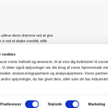
t udleve deres drømme ved at give
i ved at skabe overblik, stille
et at indhente tilbud på de
med et boligkøb, da det er den
 cookies
passe vores indhold og annoncer, til at vise dig funktioner til soci
fik. Vi deler også oplysninger om din brug af vores hjemmeside m
 medier, annonceringspartnere og analysepartnere. Vores partne
ndre oplysninger, du har givet dem, eller som de har indsamlet 
Præferencer
Statistik
Marketing