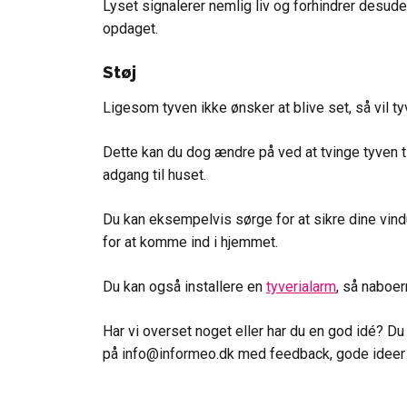
Lyset signalerer nemlig liv og forhindrer desuden
opdaget.
Støj
Ligesom tyven ikke ønsker at blive set, så vil ty
Dette kan du dog ændre på ved at tvinge tyven ti
adgang til huset.
Du kan eksempelvis sørge for at sikre dine vindu
for at komme ind i hjemmet.
Du kan også installere en
tyverialarm
, så naboe
Har vi overset noget eller har du en god idé? Du e
på info@informeo.dk med feedback, gode ideer e