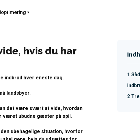
ioptimering
vide, hvis du har
Ind
Såd
e indbrud hver eneste dag.
indbr
må landsbyer.
Tre
an det være svært at vide, hvordan
r været ubudne gæster på spil.
 den ubehagelige situation, hvorfor
u skal gøre, hvis du udsættes for