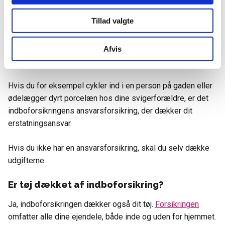
erstatningsansvar i husstanden.
Tillad valgte
En ansvarsforsikring dækker dit erstatningsansvar, hvis du
ved fejl eller forsømmelse forårsager
skade
på andre
Afvis
personer eller deres ejendele.
Hvis du for eksempel cykler ind i en person på gaden eller
ødelægger dyrt porcelæn hos dine svigerforældre, er det
indboforsikringens ansvarsforsikring, der dækker dit
erstatningsansvar.
Hvis du ikke har en ansvarsforsikring, skal du selv dække
udgifterne.
Er tøj dækket af indboforsikring?
Ja, indboforsikringen dækker også dit tøj.
Forsikringen
omfatter alle dine ejendele, både inde og uden for hjemmet.