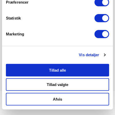
Præferencer
Om Informeo
Forsikring
Statistik
Forsikringsselskaber
Ordbog
Marketing
Forsikringstyper
Boligkøb
Bank
Vis detaljer
Energioptimering
Tillad alle
Informeo
Toldbodvej 1
4600 Køge
Tillad valgte
Om Informeo
Persondatapolitik
Cookiepolitik
Samtykke
Afvis