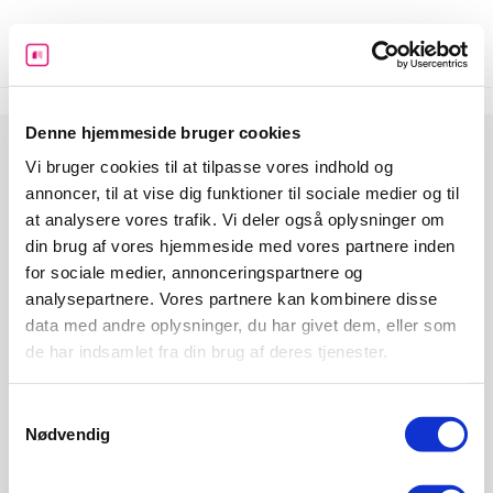
Skip
to
content
Denne hjemmeside bruger cookies
Vi bruger cookies til at tilpasse vores indhold og
annoncer, til at vise dig funktioner til sociale medier og til
at analysere vores trafik. Vi deler også oplysninger om
din brug af vores hjemmeside med vores partnere inden
for sociale medier, annonceringspartnere og
Informeo har til formål at hjælpe danskerne med at udleve
analysepartnere. Vores partnere kan kombinere disse
deres drømme ved at give dem det bedst mulige økonomiske
data med andre oplysninger, du har givet dem, eller som
grundlag. Det gør vi ved at skabe overblik, stille værktøjer og
de har indsamlet fra din brug af deres tjenester.
guides til rådighed og ved at gøre det let at indhente tilbud på
de services og ydelser man har brug for i forbindelse med et
boligkøb, da det er den største økonomiske beslutning mange
Samtykkevalg
træffer.
Nødvendig
Forside