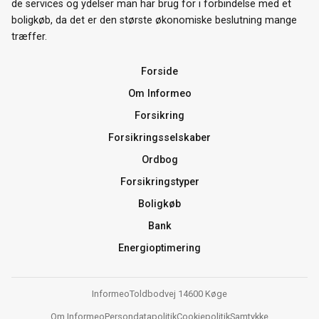
de services og ydelser man har brug for i forbindelse med et
boligkøb, da det er den største økonomiske beslutning mange
træffer.
Forside
Om Informeo
Forsikring
Forsikringsselskaber
Ordbog
Forsikringstyper
Boligkøb
Bank
Energioptimering
Informeo
Toldbodvej 1
4600 Køge
Om Informeo
Persondatapolitik
Cookiepolitik
Samtykke