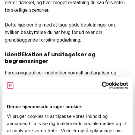
der er dækket, og hvor meget erstatning du kan forvente i
forskellige scenarier.
Dette hjælper dig med at tage gode beslutninger om,
hvilken beskyttelse du har brug for ud over din
grundlæggende forsikringsdækning.
Identifikation af undtagelser og
begrænsninger
Forsikringspolicer indeholder normalt undtagelser og
begrænsninger, der beskriver situationer eller typer af
skader,
der ikke er dækket af forsikringen
. Ved at være
opmærksom på disse undtagelser kan du tage
forholdsregler og søge yderligere dækning for de risici, der
Denne hjemmeside bruger cookies
ikke er inkluderet i din eksisterende forsikring.
Vi bruger cookies til at tilpasse vores indhold og
annoncer, til at vise dig funktioner til sociale medier og til
Ansvarsbegrænsninger og selvrisiko
at analysere vores trafik. Vi deler også oplysninger om