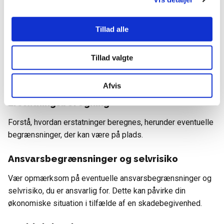
nøglepunkter, du bør være opmærksom på:
Tillad alle
Dækningens omfang
Kontroller, hvad der er dækket af forsikringen, og hvilke
Tillad valgte
undtagelser der gælder. Forstå, hvilke typer af skader, tab
eller hændelser der er inkluderet og hvilke der ikke er.
Afvis
Erstatningsberegning
Forstå, hvordan erstatninger beregnes, herunder eventuelle
begrænsninger, der kan være på plads.
Ansvarsbegrænsninger og selvrisiko
Vær opmærksom på eventuelle ansvarsbegrænsninger og
selvrisiko, du er ansvarlig for. Dette kan påvirke din
økonomiske situation i tilfælde af en skadebegivenhed.