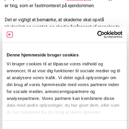
er ting, som er fastmonteret på ejendommen.
Det er vigtigt at bemærke, at skaderne skal opstå
pludseligt og uventet, og skader forårsaget af manglende
vedligeholdelse er ikke dækket.
Brandforsikring som grunddækning
Denne hjemmeside bruger cookies
En
brandforsikring
er grundlæggende for en husforsikring
Vi bruger cookies til at tilpasse vores indhold og
og kræves normalt, hvis du skal låne penge til at købe dit
annoncer, til at vise dig funktioner til sociale medier og til
hus.
Banken
eller
realkreditinstituttet
vil kræve en
at analysere vores trafik. Vi deler også oplysninger om
brandforsikring, da ejendommens værdi fungerer som
din brug af vores hjemmeside med vores partnere inden
sikkerhed for lånet.
for sociale medier, annonceringspartnere og
analysepartnere. Vores partnere kan kombinere disse
Læs mere:
11 ting som en husforsikring måske ikke
data med andre oplysninger, du har givet dem, eller som
dækker?
de har indsamlet fra din brug af deres tjenester.
Tillægsforsikringer til husforsikringen
Samtykkevalg