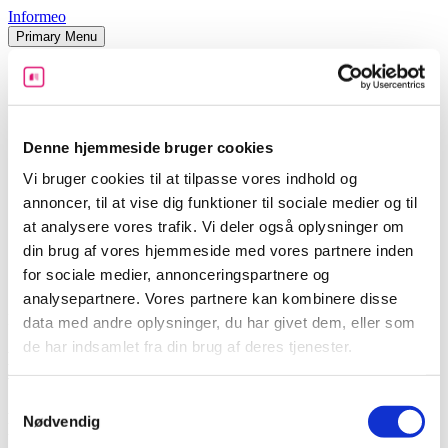
Skip
Informeo
to
Primary Menu
content
Forsikring
Husforsikring
Bilforsikring
Indboforsikring
Rejseforsikring
Denne hjemmeside bruger cookies
Ulykkesforsikring
Vi bruger cookies til at tilpasse vores indhold og
Motorcykelforsirking
Sommerhusforsikring
annoncer, til at vise dig funktioner til sociale medier og til
Energioptimering
at analysere vores trafik. Vi deler også oplysninger om
Varmepumpe
din brug af vores hjemmeside med vores partnere inden
Solceller
for sociale medier, annonceringspartnere og
Få hjælp
analysepartnere. Vores partnere kan kombinere disse
Få adgang i dag
data med andre oplysninger, du har givet dem, eller som
de har indsamlet fra din brug af deres tjenester.
Boligkøb | 70+ faldgruber og ting, du bør overveje
ved et boligkøb
Samtykkevalg
Få adgang til vores store guide til boligkøbet i dag ved at
Nødvendig
udfylde formularen nedenfor.