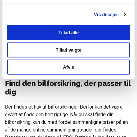
Noget af det særlige ved Tryg er, at kunderne automatisk
Vis detaljer
bliver medlemmer af TryghedsGruppen, som er hovedejer
af Tryg. Som medlem af TryghedsGruppen er det muligt at
få bonus. Det vil sige, at hvis Tryg har overskud, så deles
Tillad alle
overskuddet ud til medlemmerne. I 2016, 2017 og 2018
udbetalte TryghedsGruppen en bonus på otte procent til
Tillad valgte
medlemmerne. Derudover er Tryg Vejhjælp inkluderet, når
du tegner en bilforsikring hos Tryg. Du kan læse mere om
Afvis
Tryg Vejhælp hos Trygs hjemmeside.
Find den bilforsikring, der passer til
dig
Der findes et hav af bilforsikringer. Derfor kan det være
svært at finde den helt rigtige. Når du skal finde din
bilforsikring, kan du med fordel sammenligne priser på en
af de mange online sammenligningssider, der findes.