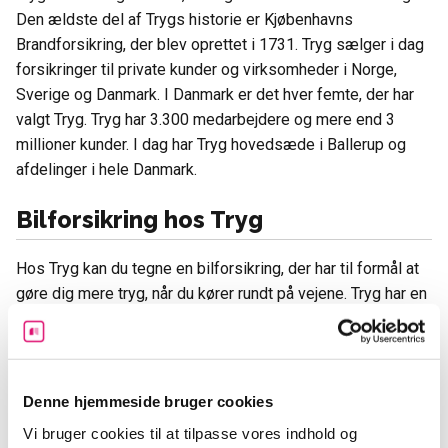
Den ældste del af Trygs historie er Kjøbenhavns
Brandforsikring, der blev oprettet i 1731. Tryg sælger i dag
forsikringer til private kunder og virksomheder i Norge,
Sverige og Danmark. I Danmark er det hver femte, der har
valgt Tryg. Tryg har 3.300 medarbejdere og mere end 3
millioner kunder. I dag har Tryg hovedsæde i Ballerup og
afdelinger i hele Danmark.
Bilforsikring hos Tryg
Hos Tryg kan du tegne en bilforsikring, der har til formål at
gøre dig mere tryg, når du kører rundt på vejene. Tryg har en
bilforsikring, der giver dig en god grunddækning. Hvis du
har brug for mere, kan du tilkøbe dækninger. På den måde
kan du skræddersy din bilforsikring hos Tryg, så den
passer til dine behov og til den bil, du har. Hos Tryg kan du
Denne hjemmeside bruger cookies
købe en standard bilforsikring, som indeholder den
Vi bruger cookies til at tilpasse vores indhold og
ansvarsforsikring, der er lovpligtig at have. Med