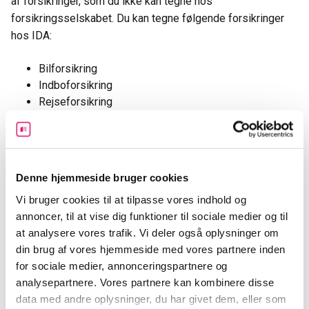
af forsikringer, som du ikke kan tegne hos
forsikringsselskabet. Du kan tegne følgende forsikringer
hos IDA:
Bilforsikring
Indboforsikring
Rejseforsikring
Ulykkesforsikring
Husforsikring
Børneforsikring
Campingvognsforsikring
Denne hjemmeside bruger cookies
Ejerskifteforsikring
Vi bruger cookies til at tilpasse vores indhold og
Entrepriseforsikring
annoncer, til at vise dig funktioner til sociale medier og til
Gruppelivsforsikring
at analysere vores trafik. Vi deler også oplysninger om
Hundeforsikring
din brug af vores hjemmeside med vores partnere inden
Katteforsikring
for sociale medier, annonceringspartnere og
Knallertforsikring
analysepartnere. Vores partnere kan kombinere disse
Lønsikring
data med andre oplysninger, du har givet dem, eller som
Motorcykelforsikring