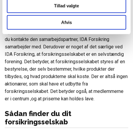
samarbejdspartnere. IDA Forsikring samarbejder med Tryg,
Tillad valgte
Topdanmark, Mølholm Forsikring, FRIDA Forsikring Agentur,
Dansk Tandforsikring og ADIS om at udbyde forsikringer.
Afvis
Når du søger råd og vejledning, er det altid IDA Forsikrings
egne rådgivere, du får kontakt til. I tilfælde af skader skal
du kontakte den samarbejdspartner, IDA Forsikring
samarbejder med. Derudover er noget af det særlige ved
IDA Forsikring, at forsikringsselskabet er en selvstændig
forening. Det betyder, at forsikringsselskabet styres af en
bestyrelse, der selv bestemmer, hvilke produkter der
tilbydes, og hvad produkterne skal koste. Der er altså ingen
aktionærer, som skal have et udbytte fra
forsikringsselskabet. Det betyder også, at medlemmerne
er i centrum ,og at priserne kan holdes lave.
Sådan finder du dit
forsikringsselskab