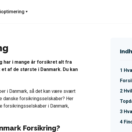
ioptimering
ng
Ind
har i mange år forsikret alt fra
t et af de største i Danmark. Du kan
Hva
Forsi
Hvi
ber i Danmark, så det kan være svært
g de danske forsikringsselskaber? Her
Topd
te forsikringsselskaber i Danmark,
Hva
Fin
nmark Forsikring?