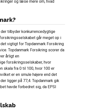
sikringer og læse mere om, hvad
mark?
 der tilbyder konkurrencedygtige
t forsikringsselskabet går meget op i
r det vigtigt for Topdanmark Forsikring
vice. Topdanmark Forsikring scorer da
er årligt en
ge forsikringsselskaber, hvor
 skala fra 0 til 100, hvor 100 er
hvilket er en smule højere end det
 der ligger på 77,4. Topdanmark gik
abet havde forbedret sig, da EPSI
elskab