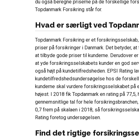
du også beregne priserne på de forskellige for
Topdanmark Forsikring står for.
Hvad er særligt ved Topdan
Topdanmark Forsikring er et forsikringsselskab,
priser på forsikringer i Danmark. Det betyder, a
at tilbyde gode priser til kunderne. Derudover e
at yde forsikringsselskabets kunder en god ser
også højt på kundetilfredsheden. EPSI Rating lav
kundetilfredshedsundersøgelse hos de forskelli
kunderne skal vurdere forsikringsselskabet på en
højest. I 2018 fik Topdanmark en rating på 77,5, 
gennemsnitlige tal for hele forsikringsbranchen,
0,7 frem på skalaen i 2018, så forsikringsselsk
Rating foretog undersøgelsen.
Find det rigtige forsikringss