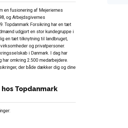
m en fusionering af Mejeriernes
898, og Arbejdsgivernes
99. Topdanmark Forsikring har en tæt
landmænd udgjort en stor kundegruppe i
 en tæt tilknytning til landbruget,
r virksomheder og privatpersoner.
kringsselskab i Danmark. I dag har
g har omkring 2.500 medarbejdere.
sikringer, der både dækker dig og dine
få hos Topdanmark
inger: