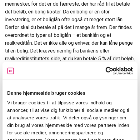
mennesker, for det er de færreste, der har råd til at betale
det beløb, en bolig koster. Da en bolig er en stor
investering, er et boliglån ofte også et meget stort lån.
Derfor skal du betale af på det i mange år frem. Der findes
overordnet to typer af boliglån – et banklån og et
realkreditlån. Det er ikke alle og enhver, der kan låne penge
til en bolig. Det kræves nemlig fra bankens eller
realkreditinstituttets side, at du kan betale 5 % af det beløb,
du ønsker at låne. Sådan er det, fordi det ved lov er
bestemt, at du højst kan låne op til 95 % af en boligs værdi.
Loven eksisterer for at sikre, at du kan betale dit lån
tilbage.
Denne hjemmeside bruger cookies
Vi bruger cookies til at tilpasse vores indhold og
De fleste vælger et realkreditlån, når de skal låne penge til
annoncer, til at vise dig funktioner til sociale medier og til
en bolig. Det skyldes, at renten på et realkreditlån ofte er
at analysere vores trafik. Vi deler også oplysninger om
billigere end renten på et banklån. Når du tager et
din brug af vores hjemmeside med vores partnere inden
realkreditlån, finansieres lånet ved, at realkreditinstituttet
for sociale medier, annonceringspartnere og
sælger obligationer. Obligationerne har sikkerhed i den