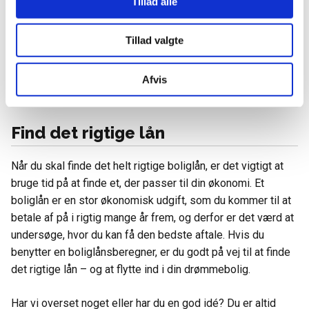
Tillad alle
flere forskellige boliglån, som udbydes. Du kan nemt og
hurtigt finde en boliglånsberegner på nettet, som kan
Tillad valgte
hjælpe dig med at finde det bedste lån. Det er både gratis
og uforpligtende. I boliglånsberegneren skal du indtaste
Afvis
beløbet, hvorefter beregneren viser dig, hvor du kan låne
penge.
Find det rigtige lån
Når du skal finde det helt rigtige boliglån, er det vigtigt at
bruge tid på at finde et, der passer til din økonomi. Et
boliglån er en stor økonomisk udgift, som du kommer til at
betale af på i rigtig mange år frem, og derfor er det værd at
undersøge, hvor du kan få den bedste aftale. Hvis du
benytter en boliglånsberegner, er du godt på vej til at finde
det rigtige lån – og at flytte ind i din drømmebolig.
Har vi overset noget eller har du en god idé? Du er altid