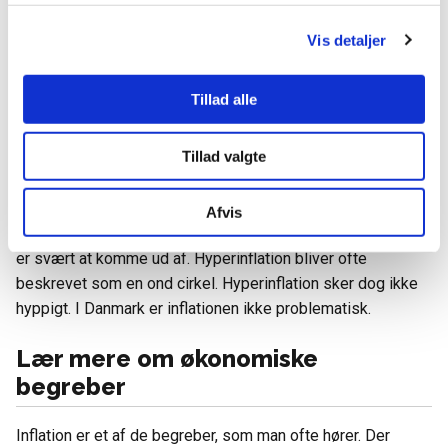
Der er i bund og grund ikke noget farligt eller problematisk
Vis detaljer
ved inflation. Inflation er en helt naturlig ting i vores
samfund. Inflation bliver først et problem, hvis den er
Tillad alle
meget kraftig og sker i en lang periode. Denne form for
inflation kaldes hyperinflation. Hyperinflation er
Tillad valgte
problematisk, fordi det kan betyde store pengetab, da
værdien på penge falder. Hyperinflation sker, hvis
inflationen overstiger 50 % om måneden. Det kan være en
Afvis
stor krise for et land, hvis det oplever hyperinflation, da det
er svært at komme ud af. Hyperinflation bliver ofte
beskrevet som en ond cirkel. Hyperinflation sker dog ikke
hyppigt. I Danmark er inflationen ikke problematisk.
Lær mere om økonomiske
begreber
Inflation er et af de begreber, som man ofte hører. Der