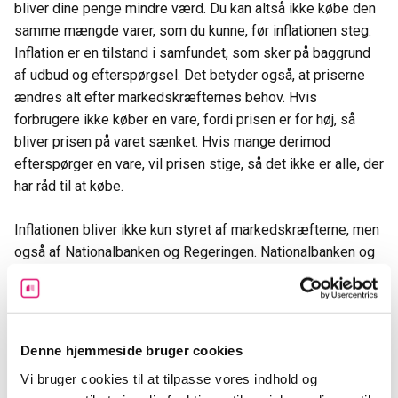
bliver dine penge mindre værd. Du kan altså ikke købe den
samme mængde varer, som du kunne, før inflationen steg.
Inflation er en tilstand i samfundet, som sker på baggrund
af udbud og efterspørgsel. Det betyder også, at priserne
ændres alt efter markedskræfternes behov. Hvis
forbrugere ikke køber en vare, fordi prisen er for høj, så
bliver prisen på varet sænket. Hvis mange derimod
efterspørger en vare, vil prisen stige, så det ikke er alle, der
har råd til at købe.
Inflationen bliver ikke kun styret af markedskræfterne, men
også af Nationalbanken og Regeringen. Nationalbanken og
Regeringen kan eksempelvis styre inflationen ved at
justere skatter, fradrag, rentegebyrer og så videre.
Hvad betyder inflation for mig?
Denne hjemmeside bruger cookies
Vi bruger cookies til at tilpasse vores indhold og
Inflation har betydning for os alle sammen, selvom vi