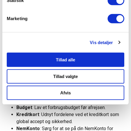
Statistik
rente
Månedlig ydelse
: Vær bevidst om, hvad du kan
betale pr. måned.
Marketing
Løbetid
: Overvej lånets løbetid i forhold til din
økonomiske fremtid.
Vis detaljer
Overvejelser ved valg af betalingsmetoder
Når det kommer til at håndtere udgifter på rejsen, er det
Tillad alle
klogt at have et fastlagt
budget
og overveje, hvilket
kreditkort
der benyttes.
Mastercard
og andre
Tillad valgte
internationale kreditkort kan være fordelagtige, da de ofte
accepteres globalt og giver mulighed for nem sporing af
Afvis
udgifter.
Budget
: Lav et forbrugsbudget før afrejsen.
Kreditkort
: Udnyt fordelene ved et kreditkort som
global accept og sikkerhed.
NemKonto
: Sørg for at se på din NemKonto for