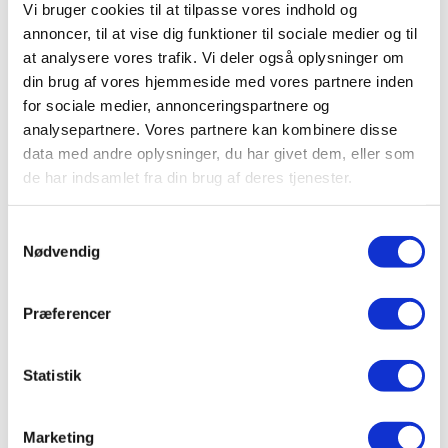
Vi bruger cookies til at tilpasse vores indhold og
annoncer, til at vise dig funktioner til sociale medier og til
I Danmark er der hovedsagelig tre forhandlere, der tilbyder
at analysere vores trafik. Vi deler også oplysninger om
dig vejhjælp som en forsikring.
din brug af vores hjemmeside med vores partnere inden
for sociale medier, annonceringspartnere og
Dette er:
analysepartnere. Vores partnere kan kombinere disse
data med andre oplysninger, du har givet dem, eller som
SOS Dansk Autohjælp (DAH),
de har indsamlet fra din brug af deres tjenester.
FDM (Forenede Danske Motorejere)
Falck
Samtykkevalg
Nødvendig
Overordnet er disse tre forhandlere dybest set ens, men
forskellen ligger i deres priser og
forskellige
forsikringstilbud
.
Præferencer
Det kan være svært at finde rundt i, hvilken forsikring der er
Statistik
bedst og billigst, men en tommelfingerregel lyder på, at du
skal sørge for at overveje de forskellige tilvalg nøje i den
forsikring, du ønsker at have.
Marketing