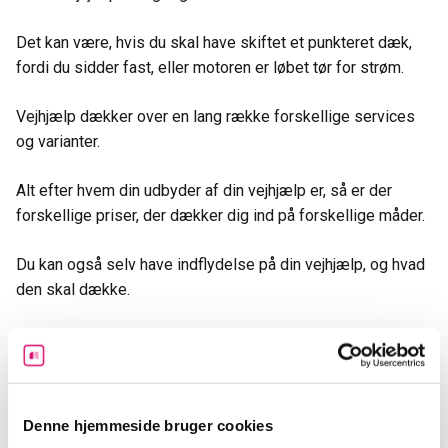
Det kan være, hvis du skal have skiftet et punkteret dæk,
fordi du sidder fast, eller motoren er løbet tør for strøm.
Vejhjælp dækker over en lang række forskellige services
og varianter.
Alt efter hvem din udbyder af din vejhjælp er, så er der
forskellige priser, der dækker dig ind på forskellige måder.
Du kan også selv have indflydelse på din vejhjælp, og hvad
den skal dække.
Har du ikke behov for akut hjælp, men sagtens kan vente i
et par timer, så vil din forsikring automatisk blive billigere.
Forskellige forhandlere af
Denne hjemmeside bruger cookies
vejhjælpsforsikring