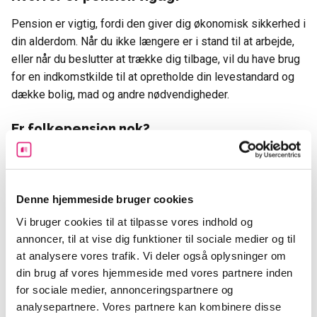
Pension er vigtig, fordi den giver dig økonomisk sikkerhed i
din alderdom. Når du ikke længere er i stand til at arbejde,
eller når du beslutter at trække dig tilbage, vil du have brug
for en indkomstkilde til at opretholde din levestandard og
dække bolig, mad og andre nødvendigheder.
Er folkepension nok?
Folkepension
giver en grundlæggende indkomst til borgere
i alderdommen. Det er dog ofte ikke tilstrækkelige til at
opretholde en komfortabel levestandard. Derfor er det
Denne hjemmeside bruger cookies
vigtigt at supplere med andre pensionskilder som
Vi bruger cookies til at tilpasse vores indhold og
arbejdsmarkedspensioner og individuelle
annoncer, til at vise dig funktioner til sociale medier og til
pensionsordninger.
at analysere vores trafik. Vi deler også oplysninger om
din brug af vores hjemmeside med vores partnere inden
Hvordan fungerer en
for sociale medier, annonceringspartnere og
arbejdsmarkedspension?
analysepartnere. Vores partnere kan kombinere disse