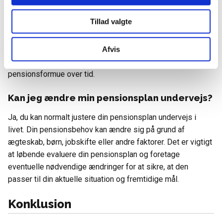
pension?
Tillad valgte
Det er bedst at starte tidligt med at spare op til pension. Jo
tidligere du begynder, desto mere tid har dine penge til at
vokse gennem
renter
og investeringer. Tidlig opsparing
Afvis
giver dig også mulighed for at opbygge en større
pensionsformue over tid.
Kan jeg ændre min pensionsplan undervejs?
Ja, du kan normalt justere din pensionsplan undervejs i
livet. Din pensionsbehov kan ændre sig på grund af
ægteskab, børn, jobskifte eller andre faktorer. Det er vigtigt
at løbende evaluere din pensionsplan og foretage
eventuelle nødvendige ændringer for at sikre, at den
passer til din aktuelle situation og fremtidige mål.
Konklusion