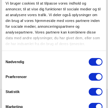
Det er vigtigt at være opmærksom på, at din
Vi bruger cookies til at tilpasse vores indhold og
indboforsikring
kan have betingelser eller begrænsninger
annoncer, til at vise dig funktioner til sociale medier og til
for dækningen af særligt privat indbo. Det kan være en god
at analysere vores trafik. Vi deler også oplysninger om
idé at kontakte
forsikringsselskabet
og få klarhed over,
din brug af vores hjemmeside med vores partnere inden
hvordan dine værdifulde ejendele er dækket, og om der er
for sociale medier, annonceringspartnere og
analysepartnere. Vores partnere kan kombinere disse
behov for at tilføje ekstra forsikring eller værditilføjelser
data med andre oplysninger, du har givet dem, eller som
for at beskytte dem fuldt ud.
de har indsamlet fra din brug af deres tjenester.
Husk at dokumentere dine særlige ejendele, f.eks. ved
hjælp af fotografier eller vurderinger, og opbevar disse
Samtykkevalg
Nødvendig
dokumenter et sikkert sted. På den måde kan du bevise
værdien af dine ejendele, hvis der skulle opstå behov for
erstatning.
Præferencer
Statistik
Marketing