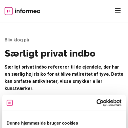
Skip
to
content
Bliv klog på
Særligt privat indbo
Særligt privat indbo refererer til de ejendele, der har
en særlig høj risiko for at blive målrettet af tyve. Dette
kan omfatte antikviteter, visse smykker eller
kunstværker.
Når det kommer til
forsikring
, kan der være forskelle i
dækningen mellem særligt privat indbo og almindeligt
indbo.
Denne hjemmeside bruger cookies