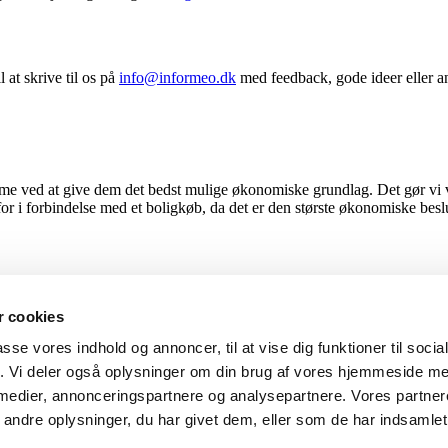
 at skrive til os på
info@informeo.dk
med feedback, gode ideer eller an
e ved at give dem det bedst mulige økonomiske grundlag. Det gør vi ved
 for i forbindelse med et boligkøb, da det er den største økonomiske bes
 cookies
passe vores indhold og annoncer, til at vise dig funktioner til soci
fik. Vi deler også oplysninger om din brug af vores hjemmeside m
 medier, annonceringspartnere og analysepartnere. Vores partne
ndre oplysninger, du har givet dem, eller som de har indsamlet 