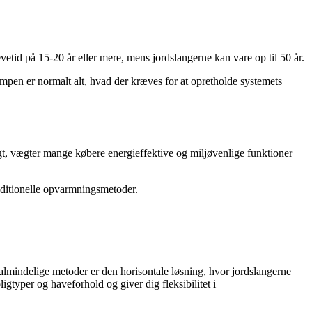
etid på 15-20 år eller mere, mens jordslangerne kan vare op til 50 år.
mpen er normalt alt, hvad der kræves for at opretholde systemets
gt, vægter mange købere energieffektive og miljøvenlige funktioner
aditionelle opvarmningsmetoder.
almindelige metoder er den horisontale løsning, hvor jordslangerne
igtyper og haveforhold og giver dig fleksibilitet i