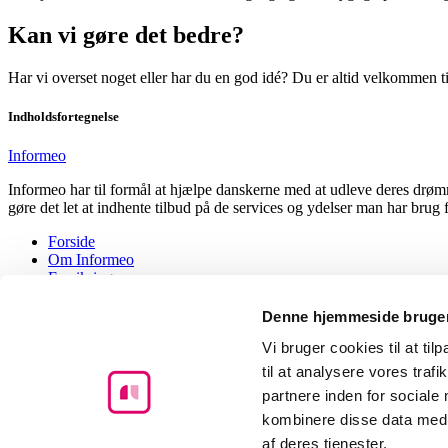
Kan vi gøre det bedre?
Har vi overset noget eller har du en god idé? Du er altid velkommen til
Indholdsfortegnelse
Informeo
Informeo har til formål at hjælpe danskerne med at udleve deres drømm
gøre det let at indhente tilbud på de services og ydelser man har brug
Forside
Om Informeo
Forsikring
Forsikringsselskaber
Ordbog
Denne hjemmeside bruger
Forsikringstyper
Vi bruger cookies til at til
Boligkøb
Bank
til at analysere vores tra
Energioptimering
partnere inden for sociale
Informeo
kombinere disse data med a
Toldbodvej 1
af deres tjenester.