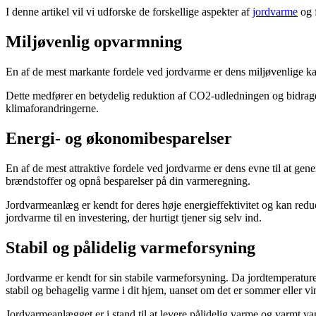
I denne artikel vil vi udforske de forskellige aspekter af
jordvarme
og f
Miljøvenlig opvarmning
En af de mest markante fordele ved jordvarme er dens miljøvenlige kara
Dette medfører en betydelig reduktion af CO2-udledningen og bidrage
klimaforandringerne.
Energi- og økonomibesparelser
En af de mest attraktive fordele ved jordvarme er dens evne til at gen
brændstoffer og opnå besparelser på din varmeregning.
Jordvarmeanlæg er kendt for deres høje energieffektivitet og kan re
jordvarme til en investering, der hurtigt tjener sig selv ind.
Stabil og pålidelig varmeforsyning
Jordvarme er kendt for sin stabile varmeforsyning. Da jordtemperaturen 
stabil og behagelig varme i dit hjem, uanset om det er sommer eller vin
Jordvarmeanlægget er i stand til at levere pålidelig varme og varmt van