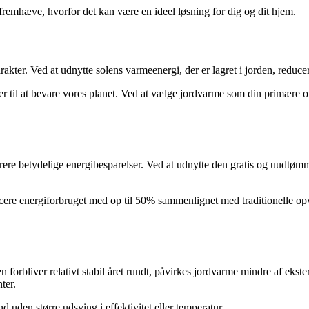
remhæve, hvorfor det kan være en ideel løsning for dig og dit hjem.
kter. Ved at udnytte solens varmeenergi, der er lagret i jorden, reducer
r til at bevare vores planet. Ved at vælge jordvarme som din primære 
erere betydelige energibesparelser. Ved at udnytte den gratis og uudtøm
ducere energiforbruget med op til 50% sammenlignet med traditionelle
forbliver relativt stabil året rundt, påvirkes jordvarme mindre af ekste
ter.
d uden større udsving i effektivitet eller temperatur.