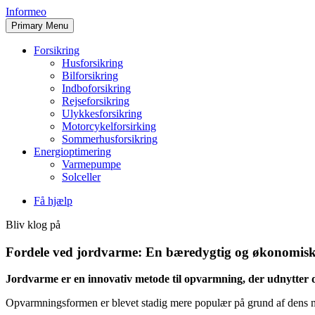
Skip
Informeo
to
Primary Menu
content
Forsikring
Husforsikring
Bilforsikring
Indboforsikring
Rejseforsikring
Ulykkesforsikring
Motorcykelforsirking
Sommerhusforsikring
Energioptimering
Varmepumpe
Solceller
Få hjælp
Bliv klog på
Fordele ved jordvarme: En bæredygtig og økonomisk 
Jordvarme er en innovativ metode til opvarmning, der udnytter de
Opvarmningsformen er blevet stadig mere populær på grund af dens m