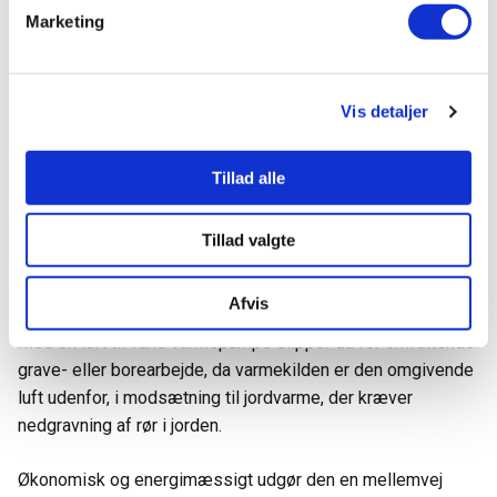
varmepumpe kan. Dog adskiller den sig ved, at den køler
Marketing
vand i stedet for luft. Derfor fungerer den ikke helt på
samme måde som et klimaanlæg.
Vis detaljer
Hvornår bør jeg overveje at vælge
en luft til vand varmepumpe?
Tillad alle
Det kan være et fremragende valg, hvis du allerede har et
vandbåret varmesystem og overvejer at erstatte et ældre
Tillad valgte
oliefyr eller gasfyr, men ikke ønsker at investere i en
jordvarmeløsning
.
Afvis
Med en luft til vand varmepumpe slipper du for omfattende
grave- eller borearbejde, da varmekilden er den omgivende
luft udenfor, i modsætning til jordvarme, der kræver
nedgravning af rør i jorden.
Økonomisk og energimæssigt udgør den en mellemvej