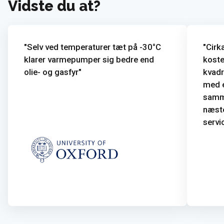
Vidste du at?
Selv ved temperaturer tæt på -30°C
Cirk
klarer varmepumper sig bedre end
koste
olie- og gasfyr
kvadr
med e
samme
næste
servic