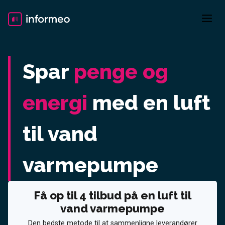
Skip
to
content
Spar
penge og
energi
med en luft
til vand
varmepumpe
Få op til 4 tilbud på en luft til
vand varmepumpe
Den bedste metode til at sammenligne leverandører