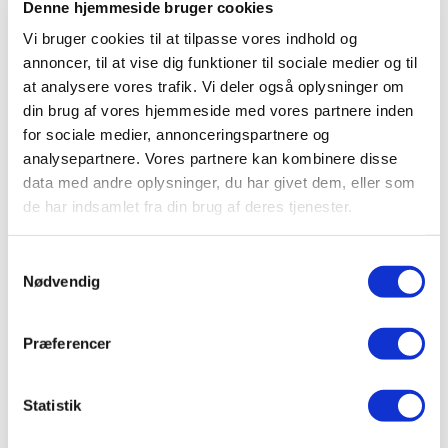
Denne hjemmeside bruger cookies
En luft til vand varmepumpe er en opvarmningsenhed, der
Vi bruger cookies til at tilpasse vores indhold og
bruger energi fra luften udenfor til at opvarme vand, som
annoncer, til at vise dig funktioner til sociale medier og til
derefter distribueres til din bolig til opvarmning af rum og
at analysere vores trafik. Vi deler også oplysninger om
brugsvand.
din brug af vores hjemmeside med vores partnere inden
for sociale medier, annonceringspartnere og
Den bliver tilslutte din boligs centralvarmesystem, som
analysepartnere. Vores partnere kan kombinere disse
sikrer forsyningen af varme til dine radiatorer og varmt vand
data med andre oplysninger, du har givet dem, eller som
de har indsamlet fra din brug af deres tjenester.
til hanerne via en varmtvandsbeholder.
Luft til vand varmepumpen er eldrevet og kan producere 3,5
Samtykkevalg
Nødvendig
til 5 gange mere varmeenergi, end den bruger i el. Dette gør
den til en økonomisk og miljøvenlig alternativ
opvarmningsmetode i forhold til andre muligheder såsom
Præferencer
oliefyr, naturgas eller pillefyr.
Statistik
Den har også den fordel, at den ofte kan anvendes til både
opvarmning og køling af dit hjem, ligesom en luft til luft