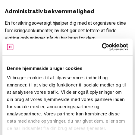
Administrativ bekvemmelighed
En forsikringsoversigt hjælper dig med at organisere dine
forsikringsdokumenter, hvilket gør det lettere at finde
vigtige oplysninger, når du har brug for dem.
Hvad indeholder en typisk
forsikringsoversigt?
Denne hjemmeside bruger cookies
En forsikringsoversigt indeholder normalt følgende
Vi bruger cookies til at tilpasse vores indhold og
oplysninger:
annoncer, til at vise dig funktioner til sociale medier og til
at analysere vores trafik. Vi deler også oplysninger om
Forsikringsselskab:
Navnet på
forsikringsselskabet
, hvor
din brug af vores hjemmeside med vores partnere inden
du har forsikringen.
for sociale medier, annonceringspartnere og
analysepartnere. Vores partnere kan kombinere disse
Forsikringstype:
Typen af forsikring, f.eks.
bilforsikring
,
data med andre oplysninger, du har givet dem, eller som
husforsikring
,
livsforsikring
osv.
de har indsamlet fra din brug af deres tjenester.