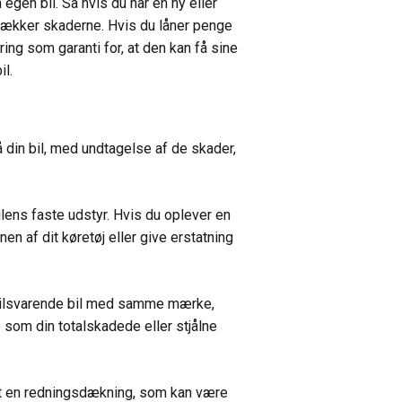
egen bil. Så hvis du har en ny eller
r dækker skaderne. Hvis du låner penge
ring som garanti for, at den kan få sine
il.
din bil, med undtagelse af de skader,
ilens faste udstyr. Hvis du oplever en
nen af dit køretøj eller give erstatning
n tilsvarende bil med samme mærke,
 som din totalskadede eller stjålne
lt en redningsdækning, som kan være