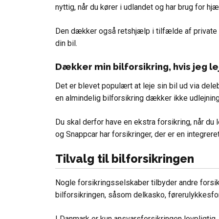
nyttig, når du kører i udlandet og har brug for hjæ
Den dækker også retshjælp i tilfælde af private 
din bil.
Dækker min bilforsikring, hvis jeg le
Det er blevet populært at leje sin bil ud via del
en almindelig bilforsikring dækker ikke udlejning 
Du skal derfor have en ekstra forsikring, når du
og Snappcar har forsikringer, der er en integreret
Tilvalg til bilforsikringen
Nogle forsikringsselskaber tilbyder andre forsik
bilforsikringen, såsom delkasko, førerulykkesfor
I Danmark er kun ansvarsforsikringen lovpligtig, 