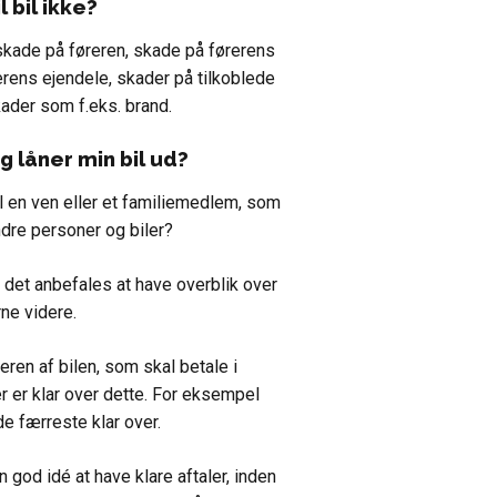
 bil ikke?
 skade på føreren, skade på førerens
erens ejendele, skader på tilkoblede
kader som f.eks. brand.
g låner min bil ud?
til en ven eller et familiemedlem, som
ndre personer og biler?
g det anbefales at have overblik over
rne videre.
ren af bilen, som skal betale i
er er klar over dette. For eksempel
de færreste klar over.
 god idé at have klare aftaler, inden