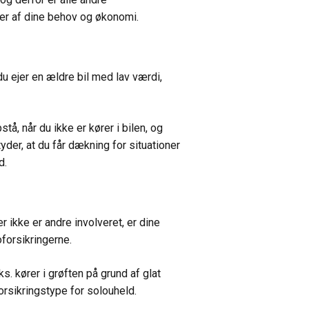
ger af dine behov og økonomi.
u ejer en ældre bil med lav værdi,
å, når du ikke er kører i bilen, og
yder, at du får dækning for situationer
d.
r ikke er andre involveret, er dine
forsikringerne.
s. kører i grøften på grund af glat
rsikringstype for solouheld.