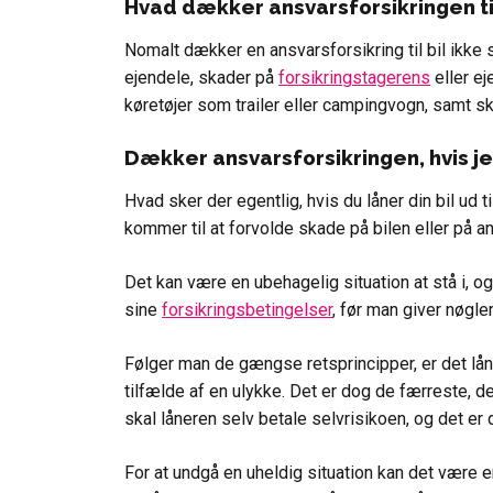
Hvad dækker ansvarsforsikringen til
Nomalt dækker en ansvarsforsikring til bil ikke
ejendele, skader på
forsikringstagerens
eller ej
køretøjer som trailer eller campingvogn, samt s
Dækker ansvarsforsikringen, hvis je
Hvad sker der egentlig, hvis du låner din bil ud 
kommer til at forvolde skade på bilen eller på a
Det kan være en ubehagelig situation at stå i, o
sine
forsikringsbetingelser
, før man giver nøgle
Følger man de gængse retsprincipper, er det låne
tilfælde af en ulykke. Det er dog de færreste, d
skal låneren selv betale selvrisikoen, og det er 
For at undgå en uheldig situation kan det være en