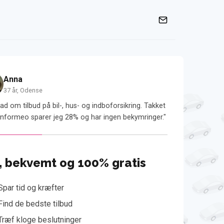
Anna
Kim
37 år, Odense
58 år, Køb
ad om tilbud på bil-, hus- og indboforsikring. Takket
"Jeg sparede 2.35
nformeo sparer jeg 28% og har ingen bekymringer."
Informeo. Det var
, bekvemt og 100% gratis
Spar tid og kræfter
Find de bedste tilbud
Træf kloge beslutninger