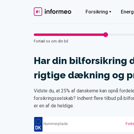
Skip
to
Forsikring
Energ
content
Fortæl os om din bil
Har din bilforsikring 
rigtige dækning og p
Vidste du, at 25% af danskerne kan opnå fordele
forsikringsselskab? Indhent flere tilbud på bilf
er en af de heldige.
Nummerplade
Fort