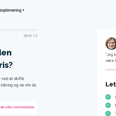
ioptimering
Skridt 1/2
Bente
54 år, Sønderborg
den
"Jeg var lidt usikker på min dækning, men Informeo hjalp
"Jeg b
mig med at få de rigtige tilbud. Jeg sparer nu 2.631 kr."
være I
ris?
 ved at skifte
Let
orsikring og se om du
sæt uden nummerplade