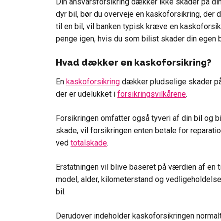
Din ansvarsforsikring dækker ikke skader på din 
dyr bil, bør du overveje en kaskoforsikring, de
til en bil, vil banken typisk kræve en kaskoforsik
penge igen, hvis du som bilist skader din egen b
Hvad dækker en kaskoforsikring?
En
kaskoforsikring
dækker pludselige skader på 
der er udelukket i
forsikringsvilkårene
.
Forsikringen omfatter også tyveri af din bil og b
skade, vil forsikringen enten betale for reparatio
ved
totalskade
.
Erstatningen vil blive baseret på værdien af e
model, alder, kilometerstand og vedligeholdelse
bil.
Derudover indeholder kaskoforsikringen norma