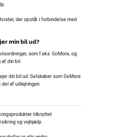
lp.
tvister, der opstår i forbindelse med
jer min bil ud?
ebilsordninger, som f.eks. GoMore, og
af din bil.
 lejer din bil ud. Selskaber som GoMore
 del af udlejningen.
ringsprodukter tilknyttet
sikring og vejhjælp.
og derfor er alle andre